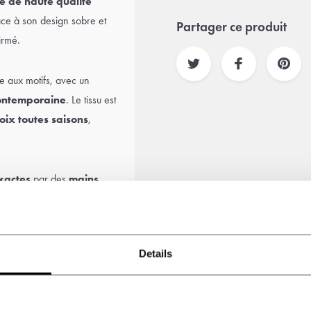
e de haute qualité
ce à son design sobre et
Partager ce produit
irmé.
e aux motifs, avec un
ontemporaine
. Le tissu est
oix toutes saisons
,
xactes
par des
mains
ne
veste, un gilet et un
s
détails précis
. Le résultat
che moderne et assurée
Details
stances.
avec une
chemise
blanche