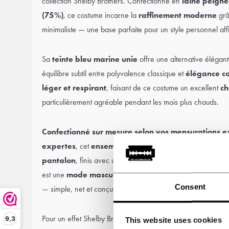
collection Shelby Brothers. Confectionné en
laine peigné
(75%)
, ce costume incarne la
raffinement moderne
grâ
minimaliste — une base parfaite pour un style personnel aff
Sa
teinte bleu marine unie
offre une alternative élégant
équilibre subtil entre polyvalence classique et
élégance c
léger et respirant
, faisant de ce costume un excellent
ch
particulièrement agréable pendant les mois plus chauds.
Confectionné sur mesure selon vos mensurations e
expertes
, cet
ensemble fait sur mesure
comprend u
pantalon
, finis avec une
doublure en satin lisse
et de
est une
mode masculine intemporelle avec une tou
Consent
— simple, net et conçu pour impressionner en toutes circon
Pour un effet Shelby Brothers complet, complétez le look 
9,3
This website uses cookies