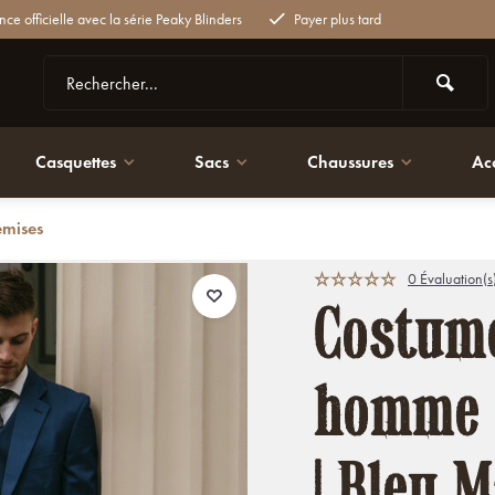
nce officielle avec la série Peaky Blinders
Payer plus tard
Casquettes
Sacs
Chaussures
Ac
emises
Bleu Marine | Laine peignée | Léger et respirant
0 Évaluation(s
Costum
homme |
| Bleu M