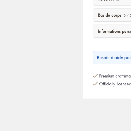
Bas du corps
(0 / 
Informations per
Besoin d'aide po
Premium craftsman
Officially license