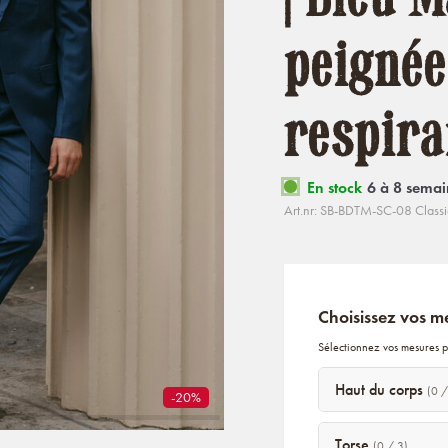
peignée 
respira
En stock
6 à 8 semai
Art.nr: SB-BDTM-SC-08 Class
Choisissez vos m
Sélectionnez vos mesures p
Haut du corps
(0 /
-20%
Torse
(0 / 3)