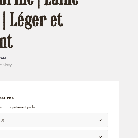
| Léger et
nt
nes.
ic Navy
esures
our un ajustement parfait
 5)