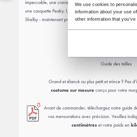
impeccable, une
cravate fraîche
, une
montre à gousset
, d
We use cookies to personalis
une
casquette Peaky
. Un hommage parfait à la sophisticati
information about your use of
other information that you’ve
Shelby - maintenant prêt pour l'été.
Guide des tailles
Grand et élancé ou plus petit et mince ? Pas d’
costume sur mesure
conçu pour votre morp
Avant de commander, téléchargez notre guide d
vos mensurations avec précision. Veuillez indiq
centimètres
et votre poids en
ki