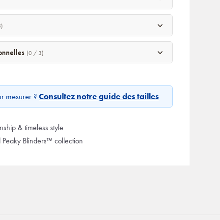
5)
sonnelles
(0 / 3)
ur mesurer ?
Consultez notre guide des tailles
ship & timeless style
d Peaky Blinders™ collection