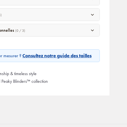
5)
sonnelles
(0 / 3)
ur mesurer ?
Consultez notre guide des tailles
ship & timeless style
d Peaky Blinders™ collection