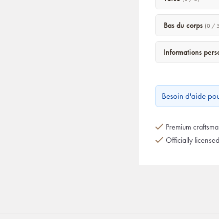
Bas du corps
(0 / 
Informations per
Besoin d'aide po
Premium craftsman
Officially license