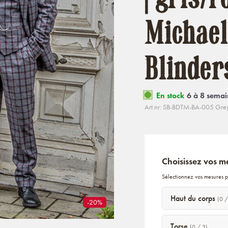
Michael
Blinder
En stock
6 à 8 semai
Art.nr: SB-BDTM-BA-005 Gre
Choisissez vos m
Sélectionnez vos mesures p
Haut du corps
(0 /
-20%
Torse
(0 / 3)