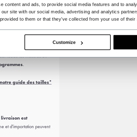
e content and ads, to provide social media features and to analy
 our site with our social media, advertising and analytics partn
 provided to them or that they’ve collected from your use of their
inquiétude. Choisissez un
hologie et votre coupe.
Customize
es mesures afin de prendre
uer toutes les mesures en
logrammes
.
notre guide des tailles*
 livraison est
ne et d'importation peuvent