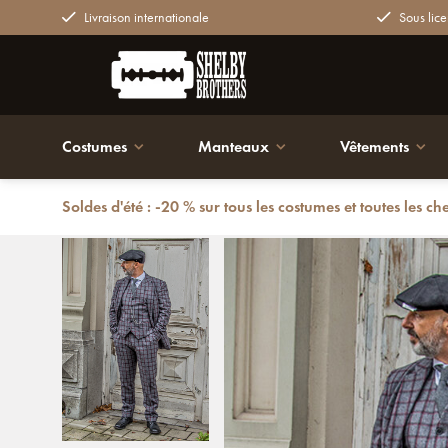
Livraison internationale
Sous lice
Costumes
Manteaux
Vêtements
Soldes d'été : -20 % sur tous les costumes et toutes les ch
Retour
Costume sur mesure pour homme | costume 3 pièces 