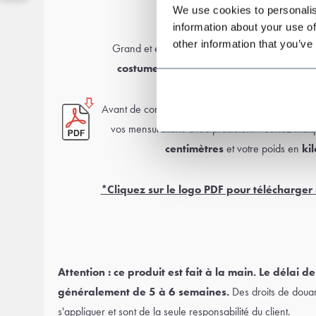
Guide des tailles
We use cookies to personalis
information about your use of
other information that you’ve
Grand et élancé ou plus petit et mince ? Pas d’
costume sur mesure
conçu pour votre morp
Avant de commander, téléchargez notre guide d
vos mensurations avec précision. Veuillez indiq
centimètres
et votre poids en
ki
*Cliquez sur le logo PDF pour télécharger 
Attention : ce produit est fait à la main. Le délai de
généralement de 5 à 6 semaines.
Des droits de doua
s'appliquer et sont de la seule responsabilité du client.