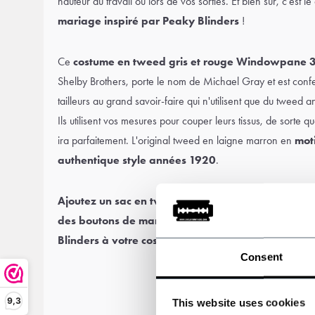
hauteur au travail ou lors de vos sorties. Et bien sûr, c'est 
mariage inspiré par Peaky Blinders
!
Ce
costume en tweed gris et rouge Windowpane 3
Shelby Brothers, porte le nom de Michael Gray et est confec
tailleurs au grand savoir-faire qui n'utilisent que du
tweed an
Ils utilisent vos mesures pour couper leurs tissus, de sorte 
ira parfaitement. L'original
tweed en laigne
marron en
moti
authentique style années 1920
.
Ajoutez un
sac en tweed
,
des bottes style vintage
des boutons de manchette
et une
casquette plate
Blinders à votre costume pour un véritable look c
Consent
9,3
This website uses cookies