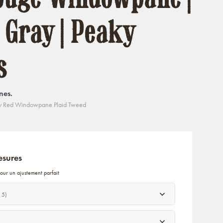
 Gray | Peaky
s
nes.
y Red Windowpane Plaid Tweed
esures
our un ajustement parfait
 5)