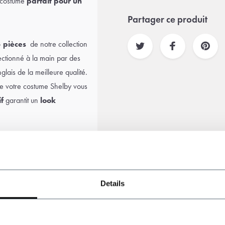
le costume
parfait pour un
Partager ce produit
 pièces
de notre collection
tionné à la main par des
glais
de la meilleure qualité.
que votre costume Shelby vous
f
garantit un
look
,
une chemise assortie
,
ou
chapeau
Peaky
omplet Shelby Brothers.
Details