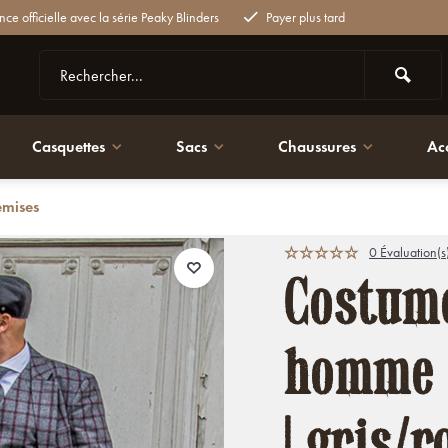
nce officielle avec la série Peaky Blinders
Payer plus tard
Casquettes
Sacs
Chaussures
Ac
emises
| gris/rouge Windowpane | Michael Gray | Peaky Blinders
0 Évaluation(s
Costum
homme |
| gris/