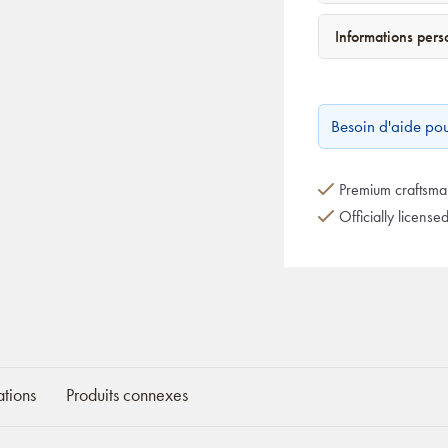
Informations per
Besoin d'aide po
Premium craftsman
Officially license
ations
Produits connexes