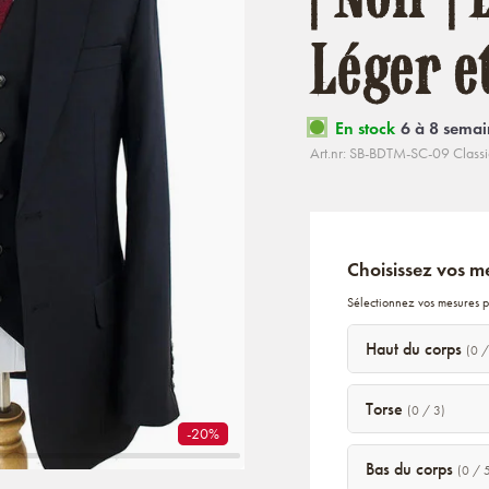
Léger e
En stock
6 à 8 semai
Art.nr: SB-BDTM-SC-09 Classi
Choisissez vos m
Sélectionnez vos mesures p
Haut du corps
(0 /
Torse
(0 / 3)
-20%
Bas du corps
(0 / 