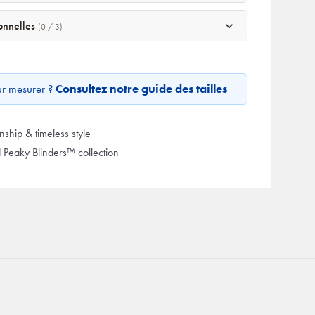
sonnelles
(0 / 3)
ur mesurer ?
Consultez notre guide des tailles
ship & timeless style
d Peaky Blinders™ collection