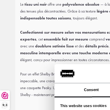
Le
tissu uni noir
offre une
polyvalence absolue
— à la
des tenues plus décontractées. Grâce à sa texture
légère 
indispensable toutes saisons
, toujours élégant.
Confectionné sur mesure selon vos mensurations e
expertes
, cet
ensemble fait sur mesure
comprend
ve
avec une
doublure satinée lisse
et des
détails précis
.
masculine intemporelle avec une touche moderne 
élégant, conçu pour impressionner en toutes circonstances.
Pour un effet Shelby Brothers complet, complétez le look 
impeccable, une
cravate fraîche
, une
montre à gousset
, d
une
casquette Peaky
. Un hommage parfait à la sophisticati
Consent
Shelby - maintenant prêt pour l'été.
9,3
This website uses cookies