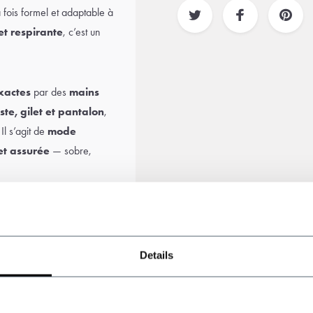
 fois formel et adaptable à
et respirante
, c’est un
xactes
par des
mains
ste, gilet et pantalon
,
 Il s’agit de
mode
et assurée
— sobre,
avec une
chemise
blanche
es
bottes en cuir
et, bien sûr,
on intemporelle de Thomas
Details