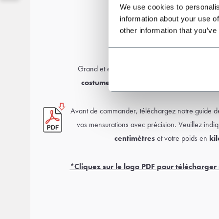
We use cookies to personalis
information about your use of
other information that you’ve
Guide des tailles
Grand et élancé ou plus petit et mince ? Pas d’
costume sur mesure
conçu pour votre morp
Avant de commander, téléchargez notre guide d
vos mensurations avec précision. Veuillez indiq
centimètres
et votre poids en
ki
*Cliquez sur le logo PDF pour télécharger 