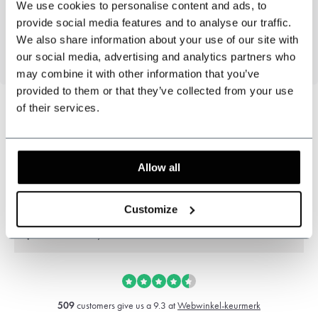
Motif tweed : Windowpane.
We use cookies to personalise content and ads, to
85%Polyester 15%Laine
provide social media features and to analyse our traffic.
We also share information about your use of our site with
our social media, advertising and analytics partners who
may combine it with other information that you’ve
provided to them or that they’ve collected from your use
of their services.
Pouvons-nous vous aider ?
Service à la clientèle:
Allow all
+31 528233787
Customize
sales@shelbybrothers.com
509
customers give us a 9.3 at
Webwinkel-keurmerk