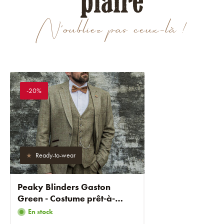
plaire
N'oubliez pas ceux-là !
-20%
Ready-to-wear
Peaky Blinders Gaston
Green - Costume prêt-à-
porter
En stock