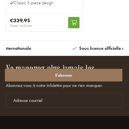
Classic 3-piece design
€339,95
Taxes incluses
n internationale
Sous licence officielle av
Ne manquez plus jamais les
promotions ou les réductions ?
S'abonner
Abonnez-vous à notre infolettre pour ne rien manquer.