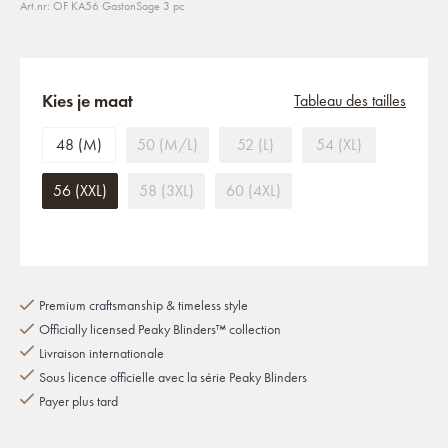
Art.nr: OF KA56 GastonSage 3 pc
Kies je maat
Tableau des tailles
48 (M)
50 (M/L)
52 (L)
54 (XL)
56 (XXL)
58 (3XL)
60 (4XL)
Premium craftsmanship & timeless style
Officially licensed Peaky Blinders™ collection
Livraison internationale
Sous licence officielle avec la série Peaky Blinders
Payer plus tard