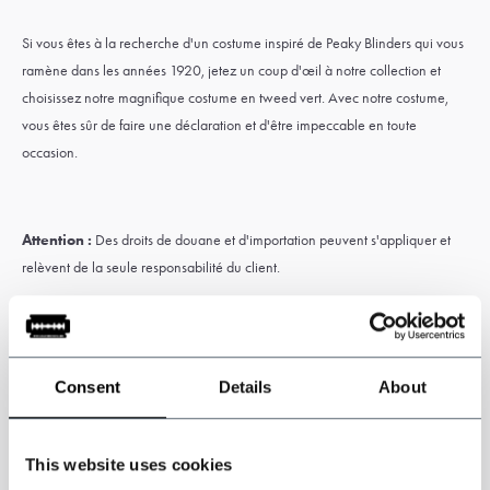
Si vous êtes à la recherche d'un costume inspiré de Peaky Blinders qui vous
ramène dans les années 1920, jetez un coup d'œil à notre collection et
choisissez notre magnifique costume en tweed vert. Avec notre costume,
vous êtes sûr de faire une déclaration et d'être impeccable en toute
occasion.
Attention :
Des droits de douane et d'importation peuvent s'appliquer et
relèvent de la seule responsabilité du client.
Caractéristiques
Consent
Details
About
Veste trois pièces, gilet et pantalon.
Costume 3 pièces en tweed Windowpane.
Inspiré par les Peaky Blinders
This website uses cookies
Couleur : vert