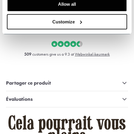
Allow all
+31 528233787
Customize
sales@shelbybrothers.com
509
customers give us a 9.3 at
Webwinkel-keurmerk
Partager ce produit
Évaluations
Cela pourrait vous