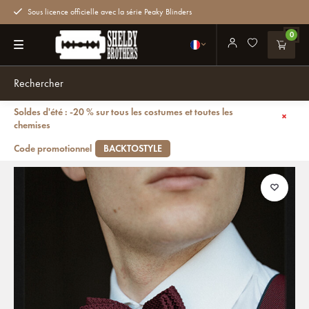
Sous licence officielle avec la série Peaky Blinders
0
Soldes d'été : -20 % sur tous les costumes et toutes les
Retour
chemises
Braces Combi Pack Crushed Berry | pour homme | rouge bordeaux |
braces traditionnel
Code promotionnel
BACKTOSTYLE