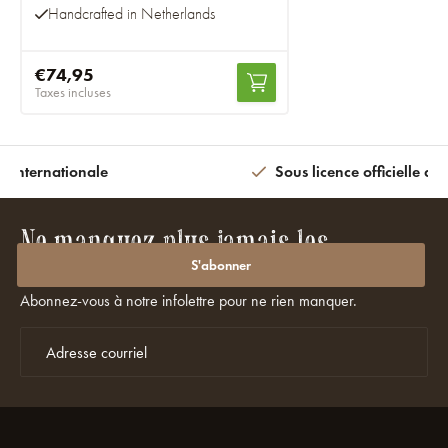
Handcrafted in Netherlands
€74,95
Taxes incluses
n internationale
Sous licence officielle av
Ne manquez plus jamais les
promotions ou les réductions ?
S'abonner
Abonnez-vous à notre infolettre pour ne rien manquer.