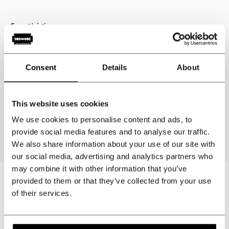
Caractéristiques
Matière
: 81% polyester / 15% élastodiène / 4% polyamide - Cuir de
haute qualité
Consent
Details
About
Couleur
: bordeaux / bleu
Largeur de la sangle
: 3,5 cm
This website uses cookies
Longueur
: environ 130 cm
6 boutons + aiguille et fil inclus
We use cookies to personalise content and ads, to
Fabriqué à la main aux Pays-Bas
provide social media features and to analyse our traffic.
We also share information about your use of our site with
our social media, advertising and analytics partners who
may combine it with other information that you’ve
provided to them or that they’ve collected from your use
of their services.
Pouvons-nous vous aider ?
Service à la clientèle: