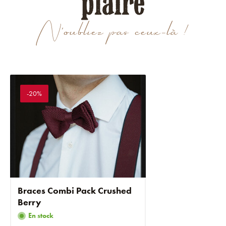
plaire
N'oubliez pas ceux-là !
-20%
Braces Combi Pack Crushed
Berry
En stock