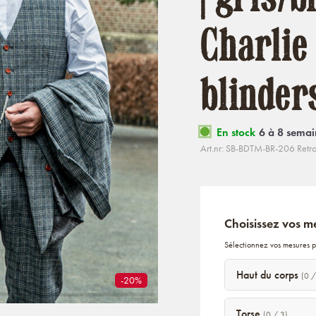
Charlie
blinder
En stock
6 à 8 semai
Art.nr: SB-BDTM-BR-206 Retro
Choisissez vos m
Sélectionnez vos mesures p
Haut du corps
(0 /
-20%
Torse
(0 / 3)