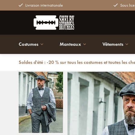
Livraison internationale
Sous lice
Costumes
Manteaux
Vêtements
Soldes d'été : -20 % sur tous les costumes et toutes les ch
Retour
Costume sur mesure pour homme | costume 3 pièces | 