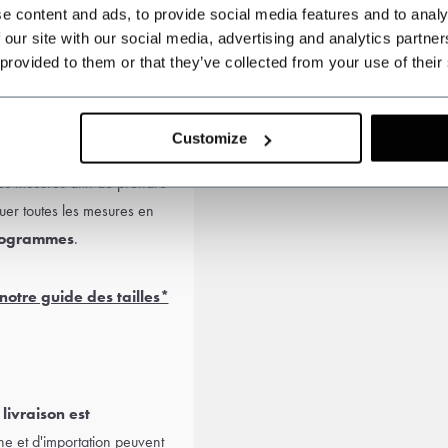
e content and ads, to provide social media features and to analy
 our site with our social media, advertising and analytics partn
 provided to them or that they’ve collected from your use of their
inquiétude. Choisissez un
hologie et votre coupe.
Customize
es mesures afin de prendre
uer toutes les mesures en
logrammes
.
notre guide des tailles*
 livraison est
e et d'importation peuvent