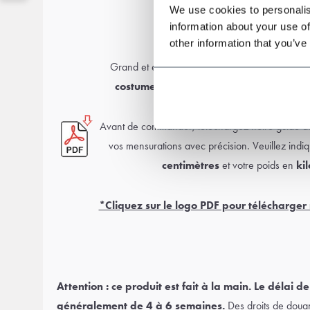
We use cookies to personalis
Guide des tailles
information about your use of
other information that you’ve
Grand et élancé ou plus petit et mince ? Pas d’
costume sur mesure
conçu pour votre morp
Avant de commander, téléchargez notre guide d
vos mensurations avec précision. Veuillez indiq
centimètres
et votre poids en
ki
*Cliquez sur le logo PDF pour télécharger 
Attention : ce produit est fait à la main. Le délai de
généralement de 4 à 6 semaines.
Des droits de douan