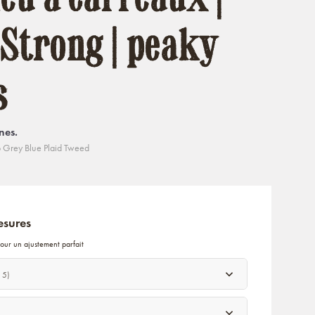
 Strong | peaky
s
nes.
 Grey Blue Plaid Tweed
esures
our un ajustement parfait
 5)