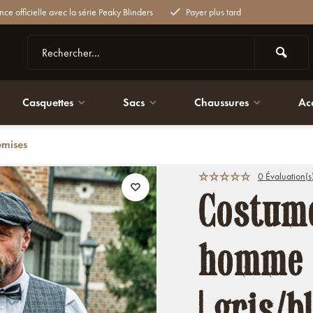
nce officielle avec la série Peaky Blinders
Payer plus tard
Casquettes
Sacs
Chaussures
Ac
emises
gris/bleu à carreaux | Charlie Strong | peaky blinders
0 Évaluation(s
Costum
homme |
| gris/b