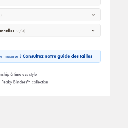
5)
sonnelles
(0 / 3)
ur mesurer ?
Consultez notre guide des tailles
ship & timeless style
d Peaky Blinders™ collection