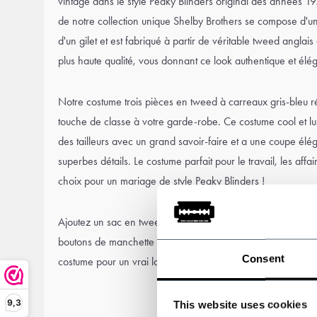
vintage dans le style Peaky Blinders original des années
de notre collection unique Shelby Brothers se compose d'un
d'un gilet et est fabriqué à partir de véritable tweed angla
plus haute qualité, vous donnant ce look authentique et élé
Notre costume trois pièces en tweed à carreaux gris-bleu ré
touche de classe à votre garde-robe. Ce costume cool et lux
des tailleurs avec un grand savoir-faire et a une coupe él
superbes détails. Le costume parfait pour le travail, les affaire
choix pour un mariage de style Peaky Blinders !
Ajoutez un sac en tweed, des bottes de style vintage, une c
boutons de manchette et une casquette plate ou un chapeau 
Consent
costume pour un vrai look Shelby Brothers.
9,3
This website uses cookies