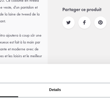
 1920. Ce costume en tweed
e veste, d'un pantalon et
Partager ce produit
is de la laine de tweed de la
gant.
tro ajoutera à coup sûr une
ueux est fait à la main par
égante et moderne avec de
s et les loisirs et le meilleur
hemise assortie, des
Peaky Blinders à votre
Details