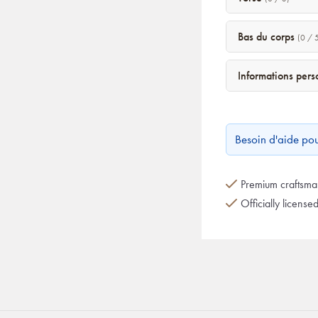
Bas du corps
(0 / 
Informations per
Besoin d'aide po
Premium craftsman
Officially license