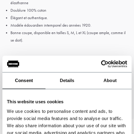
élasthanne
Doublure 100% coton
Élégant et authentique.
Modèle édouardien intemporel des années 1920.
Bonne coupe, disponible en tailles S, M, L et XL (coupe ample, comme il
se doit).
Consent
Details
About
mesure
laine
bouchons
This website uses cookies
We use cookies to personalise content and ads, to
provide social media features and to analyse our traffic.
We also share information about your use of our site with
our social media, advertising and analytics partners who