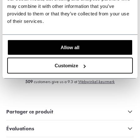
may combine it with other information that you’ve
Pouvons-nous vous aider ?
provided to them or that they’ve collected from your use
Service à la clientèle:
of their services.
+31 528233787
Allow all
sales@shelbybrothers.com
Customize
509
customers give us a 9.3 at
Webwinkel-keurmerk
Partager ce produit
Évaluations