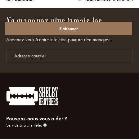
Ne manquez plus jamais les
promotions ou les réductions ?
S'abonner
Abonnez-vous à notre infolettre pour ne rien manquer.
Pouvons-nous vous aider ?
Service à la clientèle: