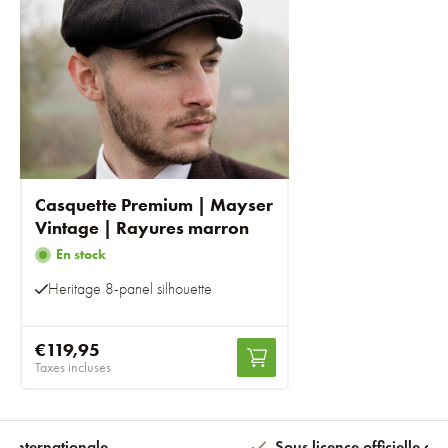
Casquette Premium | Mayser
Vintage | Rayures marron
En stock
Heritage 8-panel silhouette
€119,95
Taxes incluses
n internationale
Sous licence officielle av