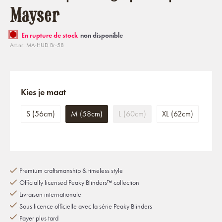
Mayser
En rupture de stock
non disponible
Art.nr: MA-HUD Br-58
Kies je maat
S (56cm)
M (58cm)
L (60cm)
XL (62cm)
Premium craftsmanship & timeless style
Officially licensed Peaky Blinders™ collection
Livraison internationale
Sous licence officielle avec la série Peaky Blinders
Payer plus tard