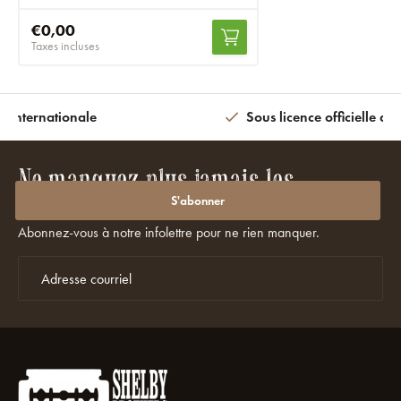
€0,00
Taxes incluses
n internationale
Sous licence officielle av
Ne manquez plus jamais les
promotions ou les réductions ?
S'abonner
Abonnez-vous à notre infolettre pour ne rien manquer.