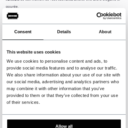
assurée.
Portez le Caridi Vert comme costume trois pièces complet pour un look
affirmé et élégant, ou combinez les différentes pièces séparément pour une
Consent
Details
About
tenue pleine de caractère.
This website uses cookies
Attention :
Des droits de douane et d'importation peuvent s'appliquer et
We use cookies to personalise content and ads, to
relèvent de la seule responsabilité du client.
provide social media features and to analyse our traffic.
We also share information about your use of our site with
our social media, advertising and analytics partners who
Caractéristiques
may combine it with other information that you’ve
provided to them or that they’ve collected from your use
Costume 3 pièces: Veste, gilet et pantalon.
of their services.
Inspiré par les Peaky Blinders
Couleur : Vert
Carreaux Prince-de-Galles
Allow all
61% Polyester 39% Viscose