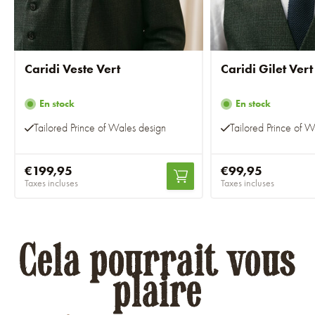
Caridi Veste Vert
Caridi Gilet Vert
En stock
En stock
Tailored Prince of Wales design
Tailored Prince of W
€199,95
€99,95
Taxes incluses
Taxes incluses
Cela pourrait vous
plaire