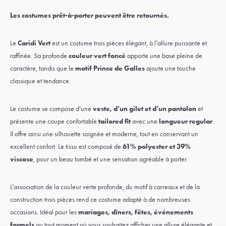
Les costumes prêt-à-porter peuvent être retournés.
Le
Caridi Vert
est un costume trois pièces élégant, à l’allure puissante et
raffinée. Sa profonde
couleur vert foncé
apporte une base pleine de
caractère, tandis que le
motif Prince de Galles
ajoute une touche
classique et tendance.
Le costume se compose d’une
veste, d’un gilet et d’un pantalon
et
présente une coupe confortable
tailored fit
avec une
longueur regular
.
Il offre ainsi une silhouette soignée et moderne, tout en conservant un
excellent confort. Le tissu est composé de
61% polyester et 39%
viscose
, pour un beau tombé et une sensation agréable à porter.
L’association de la couleur verte profonde, du motif à carreaux et de la
construction trois pièces rend ce costume adapté à de nombreuses
occasions. Idéal pour les
mariages, dîners, fêtes, événements
formels
ou tout moment où vous souhaitez afficher une allure élégante et