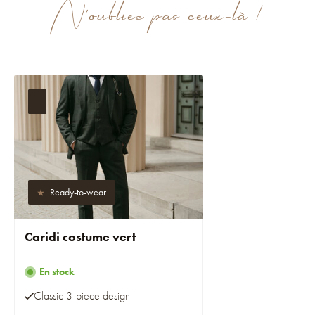
N'oubliez pas ceux-là !
Ready-to-wear
Caridi costume vert
En stock
Classic 3-piece design