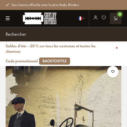
Sous licence officielle avec la série Peaky Blinders
0
Soldes d'été : -20 % sur tous les costumes et toutes les
Retour
chemises
Affiche Tommy Shelby avec voiture - Peaky Blinders - 42 x 59,4 cm - A2
Code promotionnel
BACKTOSTYLE