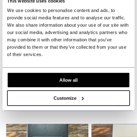
This website uses cookies
We use cookies to personalise content and ads, to
provide social media features and to analyse our traffic.
Partager ce produit
We also share information about your use of our site with
our social media, advertising and analytics partners who
Évaluations
may combine it with other information that you’ve
provided to them or that they’ve collected from your use
of their services.
Mots-clés
Ce produit est souvent acheté avec...
Allow all
Achetez en gros et économisez
Customize