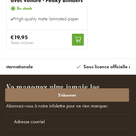
avec voiture - Peaky Blinders
En stock
High-quality matte laminated paper
€19,95
Taxes incluses
n internationale
Sous licence officielle av
Ne manquez plus jamais les
promotions ou les réductions ?
S'abonner
Abonnez-vous à notre infolettre pour ne rien manquer.