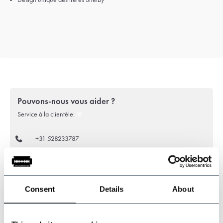
Pouvons-nous vous aider ?
Service à la clientèle:
+31 528233787
sales@shelbybrothers.com
Consent
Details
About
509
customers give us a 9.3 at
Webwinkel-keurmerk