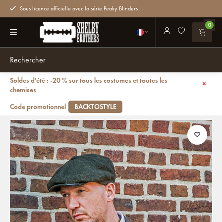
Sous licence officielle avec la série Peaky Blinders
0
Soldes d'été : -20 % sur tous les costumes et toutes les
Retour
chemises
Costume sur mesure pour homme | costume 3 pièces | vert foncé Tattersall
| Aberama Gold | peaky blinders
Code promotionnel
BACKTOSTYLE