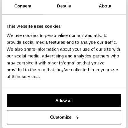
Consent
Details
About
Avant de commander, téléchargez notre guide des mesures afin de
prendre vos mensurations avec précision. Veuillez indiquer toutes
les mesures en
centimètres
et votre poids en
kilogrammes
.
This website uses cookies
We use cookies to personalise content and ads, to
*Cliquez sur le logo PDF pour télécharger notre guide des
provide social media features and to analyse our traffic.
tailles*
We also share information about your use of our site with
our social media, advertising and analytics partners who
may combine it with other information that you’ve
provided to them or that they’ve collected from your use
of their services.
Attention : ce produit est fait à la main. Le délai de livraison est
généralement de 5 à 6 semaines.
Des droits de douane et
d'importation peuvent s'appliquer et relèvent de la seule responsabilité du
Allow all
client.
Customize
* Les articles personnalisés ne peuvent être ni échangés ni retournés.
Veuillez mesurer soigneusement pour la bonne taille de la combinaison. Si