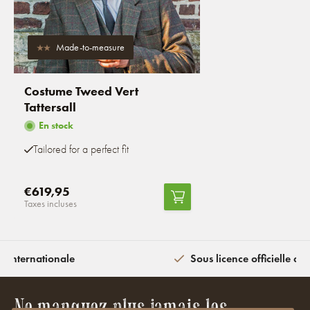
Made-to-measure
Costume Tweed Vert
Tattersall
En stock
Tailored for a perfect fit
€619,95
Taxes incluses
n internationale
Sous licence officielle av
Ne manquez plus jamais les