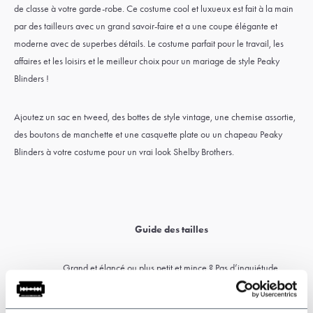
de classe à votre garde-robe. Ce costume cool et luxueux est fait à la main
par des tailleurs avec un grand savoir-faire et a une coupe élégante et
moderne avec de superbes détails. Le costume parfait pour le travail, les
affaires et les loisirs et le meilleur choix pour un mariage de style Peaky
Blinders !
Ajoutez un sac en tweed, des bottes de style vintage, une chemise assortie,
des boutons de manchette et une casquette plate ou un chapeau Peaky
Blinders à votre costume pour un vrai look Shelby Brothers.
Guide des tailles
Grand et élancé ou plus petit et mince ? Pas d’inquiétude.
Choisissez un
costume sur mesure
conçu pour votre
morphologie et votre coupe.