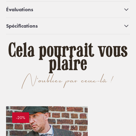
Évaluations
Spécifications
Cela pourrait vous
plaire
N'oubliez pas ceux-là !
-20%