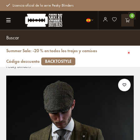
Licencia oficial de la serie Peaky Blinders
0
Summer Sale: -20 % en todos los trajes y camisas
Volver atrás
Damon Sage | Traje para hombre | Traje de 3 piezas | Salvia verde |
Código descuento
BACKTOSTYLE
Peaky Blinders