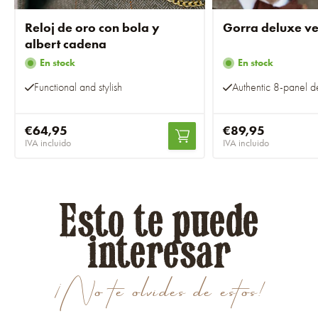
Reloj de oro con bola y
Gorra deluxe v
albert cadena
En stock
En stock
Functional and stylish
Authentic 8-panel d
€64,95
€89,95
IVA incluido
IVA incluido
Esto te puede
interesar
¡No te olvides de estos!