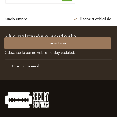
l mundo entero
Licencia oficial de la
¿No volverás a perderte
promociones ni descuentos?
Suscribirse
Subscribe to our newsletter to stay updated.