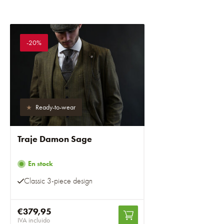
-20%
Ready-to-wear
Traje Damon Sage
En stock
Classic 3-piece design
€379,95
IVA incluido