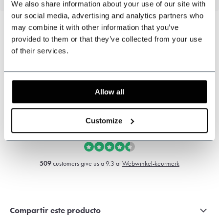
We also share information about your use of our site with
our social media, advertising and analytics partners who
may combine it with other information that you’ve
provided to them or that they’ve collected from your use
of their services.
¿Podemos ayudarte?
Atención al cliente:
+31 528233787
Allow all
sales@shelbybrothers.com
Customize
509
customers give us a 9.3 at
Webwinkel-keurmerk
Compartir este producto