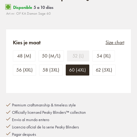
Disponible
5 a 10 días
Art.nr: OF KA Damon Sage 60
Kies je maat
Size chart
48 (M)
50 (M/L)
52 (L)
54 (XL)
56 (XXL)
58 (3XL)
60 (4XL)
62 (5XL)
Premium craftsmanship & timeless style
Officially licensed Peaky Blinders™ collection
Envío al mundo entero
Licencia oficial de la serie Peaky Blinders
Pagar después