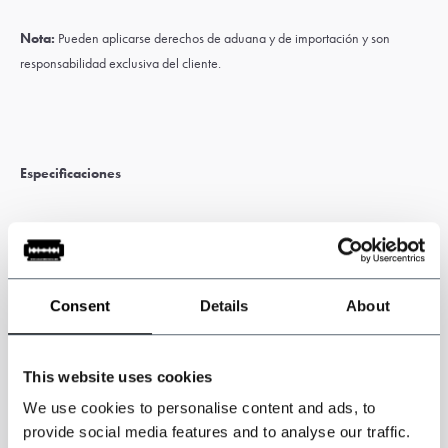
Nota:
Pueden aplicarse derechos de aduana y de importación y son
responsabilidad exclusiva del cliente.
Especificaciones
Chaqueta, chaleco y pantalón de tres piezas.
Traje de 3 piezas
Sage Patrón en espiga.
Inspirado por Peaky Blinders
Color: Salvia verde
Consent
Details
About
Patrón :Patrón en espiga.
73 % poliéster, 20 % rayón, 5 % lana y 2 % elastano.
This website uses cookies
We use cookies to personalise content and ads, to
provide social media features and to analyse our traffic.