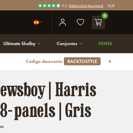
9.3
Webwinkel-keurmerk
EUR
0
Ultimate Shelby
Conjuntos
VENTA
Código descuento
BACKTOSTYLE
ewsboy | Harris
8-panels | Gris
as