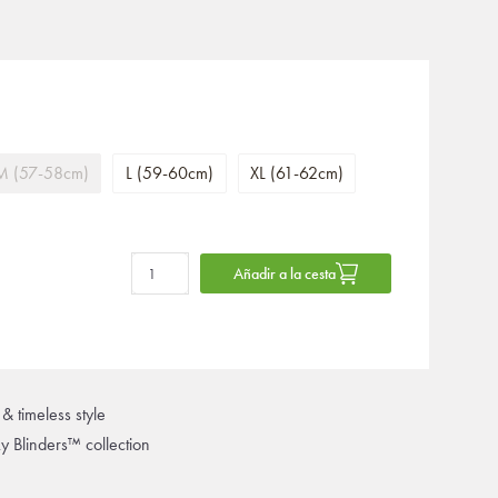
M (57-58cm)
L (59-60cm)
XL (61-62cm)
Añadir a la cesta
& timeless style
ky Blinders™ collection