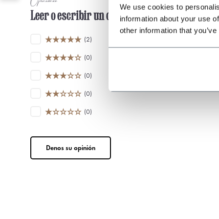
Opiniones
We use cookies to personalis
Leer o escribir un comentario
information about your use of
other information that you’ve
(2)
(0)
(0)
(0)
(0)
Denos su opinión