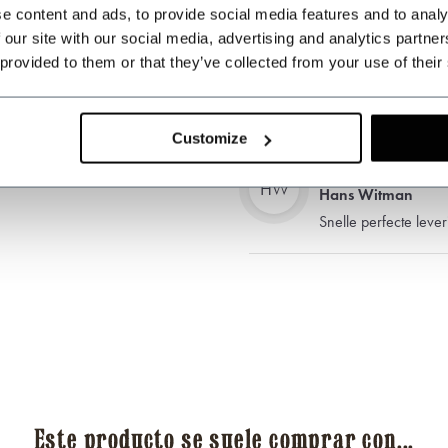
e content and ads, to provide social media features and to analy
 our site with our social media, advertising and analytics partn
PS
Paloma Sánchez
 provided to them or that they’ve collected from your use of their
Los productos son mu
mucho para mi gusto.
Customize
HW
Hans Witman
Snelle perfecte lever
Este producto se suele comprar con...