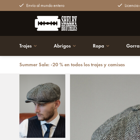
Envío al mundo entero
Licencia o
Trajes
Abrigos
Ropa
Gorra
Summer Sale: -20 % en todos los trajes y camisas
Volver atrás
Gorra Newsboy | Harris Tweed | 8-panels | Gri