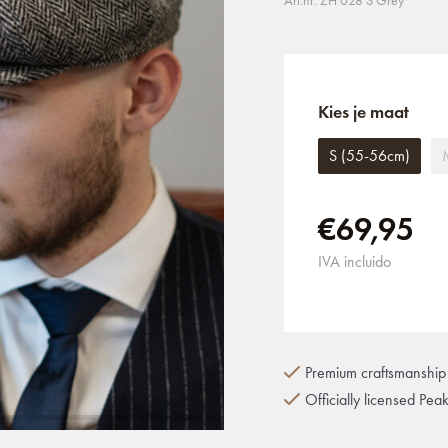
Art.nr: ZH 028 S Grey
Kies je maat
S (55-56cm)
€69,95
IVA incluido
Premium craftsmanship 
Officially licensed Pea