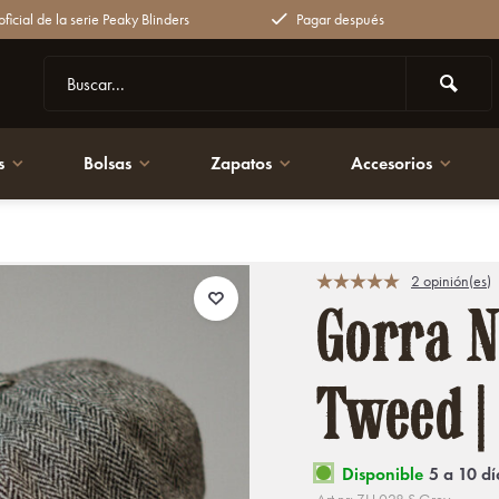
ficial de la serie Peaky Blinders
Pagar después
s
Bolsas
Zapatos
Accesorios
s
2 opinión(es)
Gorra N
Tweed | 
Disponible
5 a 10 dí