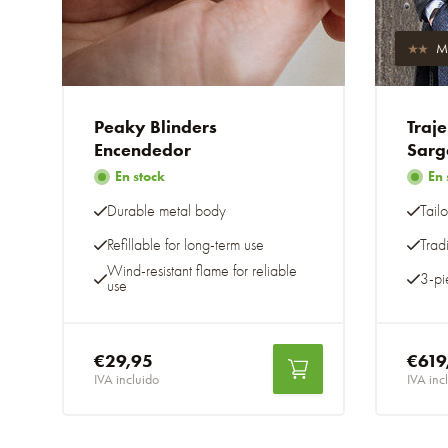
M
Peaky Blinders
Traj
Encendedor
Sarg
En stock
En 
Durable metal body
Tailo
Refillable for long-term use
Trad
Wind-resistant flame for reliable
3-pie
use
€29,95
€619
IVA incluido
IVA inc