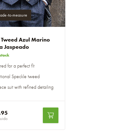
ade-to-measure
e Tweed Azul Marino
a Jaspeado
stock
red for a perfect fit
itional Speckle tweed
ce suit with refined detailing
,95
luido