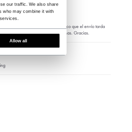
se our traffic. We also share
ers who may combine it with
 services.
y bonitos y de buena calidad. Lo único que el envío tarda
 Si fuera mas rápido pediría mas cosas. Gracias.
Allow all
ing