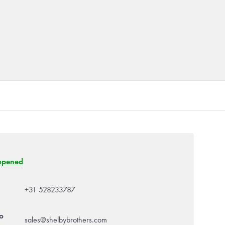
opened
+31 528233787
o
sales@shelbybrothers.com