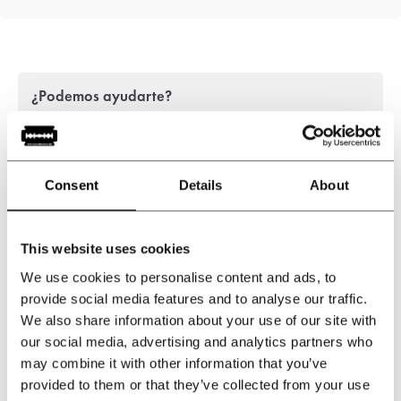
¿Podemos ayudarte?
Atención al cliente:
+31 528233787
Consent
Details
About
sales@shelbybrothers.com
This website uses cookies
We use cookies to personalise content and ads, to
509
customers give us a 9.3 at
Webwinkel-keurmerk
provide social media features and to analyse our traffic.
We also share information about your use of our site with
our social media, advertising and analytics partners who
may combine it with other information that you’ve
Compartir este producto
provided to them or that they’ve collected from your use