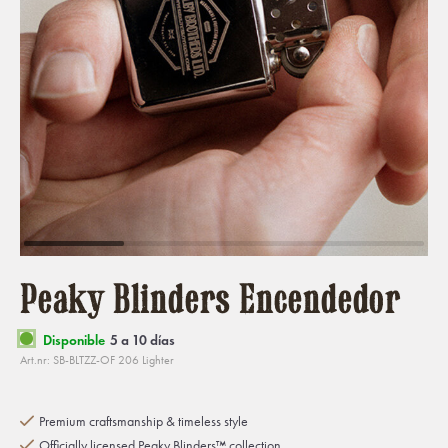
Peaky Blinders Encendedor
Disponible
5 a 10 días
Art.nr: SB-BLTZZ-OF 206 Lighter
Premium craftsmanship & timeless style
Officially licensed Peaky Blinders™ collection