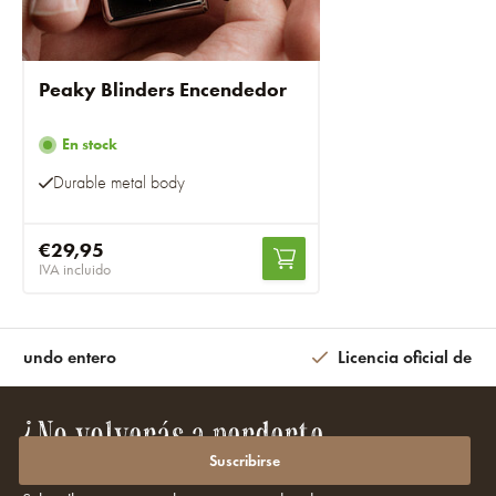
Peaky Blinders Encendedor
En stock
Durable metal body
€29,95
IVA incluido
l mundo entero
Licencia oficial de la
¿No volverás a perderte
promociones ni descuentos?
Suscribirse