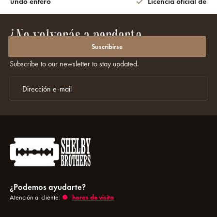
l mundo entero
Licencia oficial de la
¿No volverás a perderte
promociones ni descuentos?
Suscribirse
Subscribe to our newsletter to stay updated.
¿Podemos ayudarte?
Atención al cliente:
horas de visita