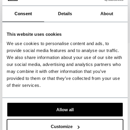
Tela
: seda pura tejida
Color
: Azul marino / marrón / blanco
Consent
Details
About
Ancho
: 8 cm
Longitud
: aprox. 144 cm
This website uses cookies
We use cookies to personalise content and ads, to
provide social media features and to analyse our traffic.
We also share information about your use of our site with
our social media, advertising and analytics partners who
¿Podemos ayudarte?
may combine it with other information that you’ve
Atención al cliente:
horas de visita
provided to them or that they’ve collected from your use
of their services.
+31 528233787
sales@shelbybrothers.com
Allow all
Customize