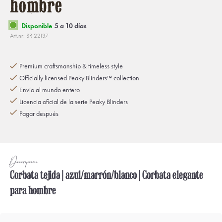
hombre
Disponible
5 a 10 días
Art.nr: SR 22137
Premium craftsmanship & timeless style
Officially licensed Peaky Blinders™ collection
Envío al mundo entero
Licencia oficial de la serie Peaky Blinders
Pagar después
Descripción
Corbata tejida | azul/marrón/blanco | Corbata elegante
para hombre