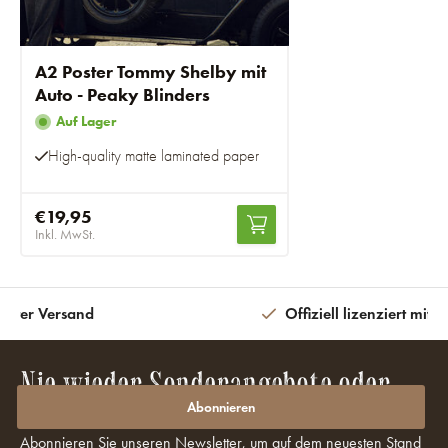
A2 Poster Tommy Shelby mit
Auto - Peaky Blinders
Auf Lager
High-quality matte laminated paper
€19,95
Inkl. MwSt.
eiter Versand
Offiziell lizenziert mit 
Nie wieder Sonderangebote oder
Rabatte verpassen?
Abonnieren
Abonnieren Sie unseren Newsletter, um auf dem neuesten Stand