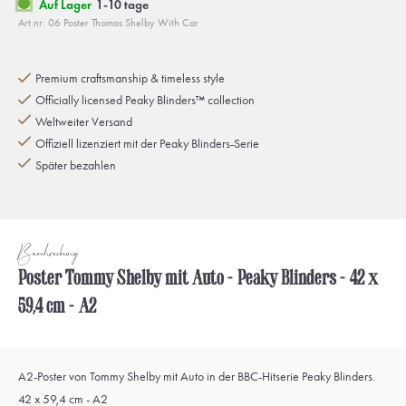
Auf Lager
1-10 tage
Art.nr: 06 Poster Thomas Shelby With Car
Premium craftsmanship & timeless style
Officially licensed Peaky Blinders™ collection
Weltweiter Versand
Offiziell lizenziert mit der Peaky Blinders-Serie
Später bezahlen
Beschreibung
Poster Tommy Shelby mit Auto - Peaky Blinders - 42 x
59,4 cm - A2
A2-Poster von Tommy Shelby mit Auto in der BBC-Hitserie Peaky Blinders.
42 x 59,4 cm - A2