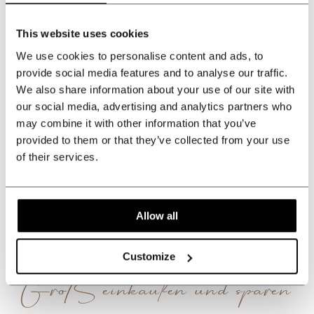
509
customers give us a 9.3 at
Webwinkel-keurmerk
This website uses cookies
We use cookies to personalise content and ads, to
provide social media features and to analyse our traffic.
Dieses Produkt teilen
We also share information about your use of our site with
our social media, advertising and analytics partners who
may combine it with other information that you’ve
Bewertungen
provided to them or that they’ve collected from your use
of their services.
Schlagworte
Allow all
Dieses Produkt wird oft zusammen mit ...
gekauft.
Customize
Groß einkaufen und sparen