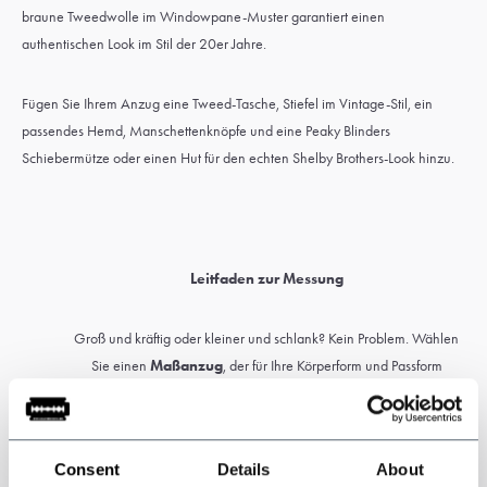
braune Tweedwolle im Windowpane-Muster garantiert einen
authentischen Look im Stil der 20er Jahre.
Fügen Sie Ihrem Anzug eine Tweed-Tasche, Stiefel im Vintage-Stil, ein
passendes Hemd, Manschettenknöpfe und eine Peaky Blinders
Schiebermütze oder einen Hut für den echten Shelby Brothers-Look hinzu.
Leitfaden zur Messung
Groß und kräftig oder kleiner und schlank? Kein Problem. Wählen
Sie einen
Maßanzug
, der für Ihre Körperform und Passform
gemacht ist.
Vor der Bestellung laden Sie bitte unseren Maßleitfaden herunter,
Consent
Details
About
um Ihre Körpermaße korrekt zu nehmen. Bitte geben Sie alle Maße