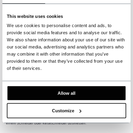
in
Zentimetern
und Ihr Gewicht in
Kilogramm
an.
This website uses cookies
*Klicken Sie auf das PDF-Logo, um unseren Messleitfaden
We use cookies to personalise content and ads, to
herunterzuladen.*
provide social media features and to analyse our traffic.
We also share information about your use of our site with
our social media, advertising and analytics partners who
may combine it with other information that you’ve
provided to them or that they’ve collected from your use
Bitte beachten Sie: Dieses Produkt ist handgefertigt. Die
of their services.
Lieferzeit beträgt in der Regel 5 bis 6 Wochen.
Zoll- und
Einfuhrabgaben können anfallen und liegen in der alleinigen
Verantwortung des Kunden.
Allow all
* Sonderanfertigungen können nicht umgetauscht oder zurückgegeben
werden. Messen Sie sorgfältig, um die richtige Größe des Anzugs zu
Customize
erhalten. Wenn Sie sich diesbezüglich nicht sicher sind, lassen Sie sich von
einem Schneider oder Reiseschneider ausmessen.