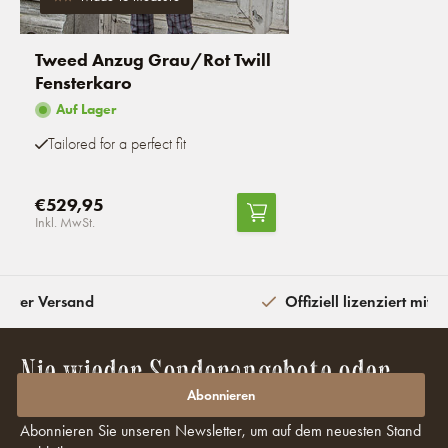
Tweed Anzug Grau/Rot Twill
Fensterkaro
Auf Lager
Tailored for a perfect fit
€529,95
Inkl. MwSt.
eiter Versand
Offiziell lizenziert mit 
Nie wieder Sonderangebote oder
Rabatte verpassen?
Abonnieren
Abonnieren Sie unseren Newsletter, um auf dem neuesten Stand