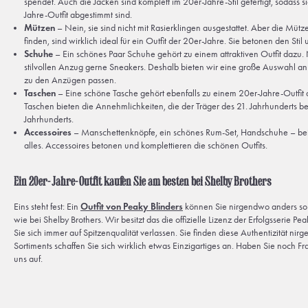
spendet. Auch die Jacken sind komplett im 20er-Jahre-Stil gefertigt, sodass s
Jahre-Outfit abgestimmt sind.
Mützen
– Nein, sie sind nicht mit Rasierklingen ausgestattet. Aber die Mütze
finden, sind wirklich ideal für ein Outfit der 20er-Jahre. Sie betonen den Stil
Schuhe
– Ein schönes Paar Schuhe gehört zu einem attraktiven Outfit dazu.
stilvollen Anzug gerne Sneakers. Deshalb bieten wir eine große Auswahl an 
zu den Anzügen passen.
Taschen
– Eine schöne Tasche gehört ebenfalls zu einem 20er-Jahre-Outfit da
Taschen bieten die Annehmlichkeiten, die der Träger des 21. Jahrhunderts ben
Jahrhunderts.
Accessoires
– Manschettenknöpfe, ein schönes Rum-Set, Handschuhe – bei 
alles. Accessoires betonen und komplettieren die schönen Outfits.
Ein 20er-Jahre-Outfit kaufen Sie am besten bei Shelby Brothers
Eins steht fest: Ein
Outfit von Peaky Blinders
können Sie nirgendwo anders so 
wie bei Shelby Brothers. Wir besitzt das die offizielle Lizenz der Erfolgsserie P
Sie sich immer auf Spitzenqualität verlassen. Sie finden diese Authentizität n
Sortiments schaffen Sie sich wirklich etwas Einzigartiges an. Haben Sie noch 
uns auf.