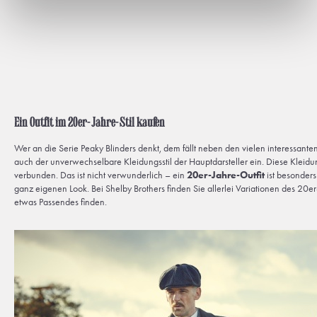
Ein Outfit im 20er-Jahre-Stil kaufen
Wer an die Serie Peaky Blinders denkt, dem fällt neben den vielen interessa
auch der unverwechselbare Kleidungsstil der Hauptdarsteller ein. Diese Kleidun
verbunden. Das ist nicht verwunderlich – ein
20er-Jahre-Outfit
ist besonders 
ganz eigenen Look. Bei Shelby Brothers finden Sie allerlei Variationen des 20er
etwas Passendes finden.