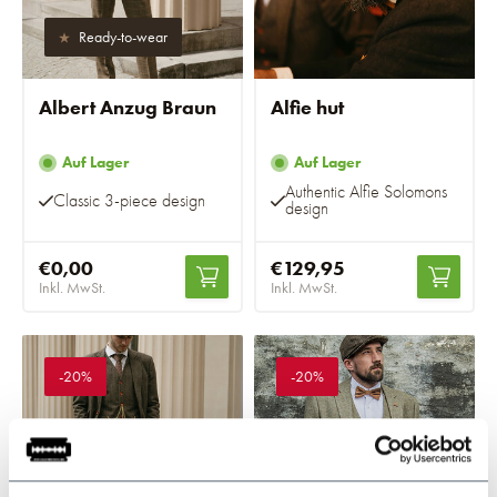
Ready-to-wear
Albert Anzug Braun
Alfie hut
Auf Lager
Auf Lager
Authentic Alfie Solomons
Classic 3-piece design
design
€0,00
€129,95
Inkl. MwSt.
Inkl. MwSt.
-20%
-20%