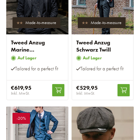
Made-to-measure
Made-to-measure
Tweed Anzug
Tweed Anzug
Marine
Schwarz Twill
Kreidegestreift
Auf Lager
Auf Lager
Tailored for a perfect fit
Tailored for a perfect fit
€619,95
€529,95
Inkl. MwSt.
Inkl. MwSt.
-20%