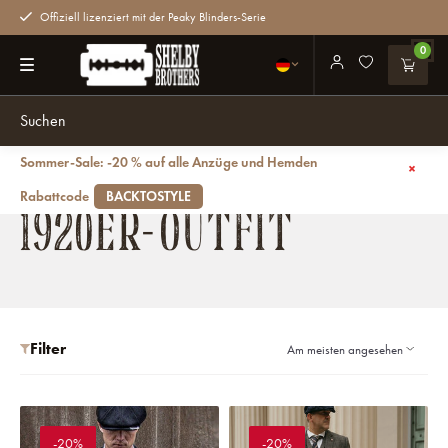
Offiziell lizenziert mit der Peaky Blinders-Serie
0
Sommer-Sale: -20 % auf alle Anzüge und Hemden
Zurück
Outfits
1920er-Outfit
Rabattcode
BACKTOSTYLE
1920ER-OUTFIT
Filter
-20%
-20%