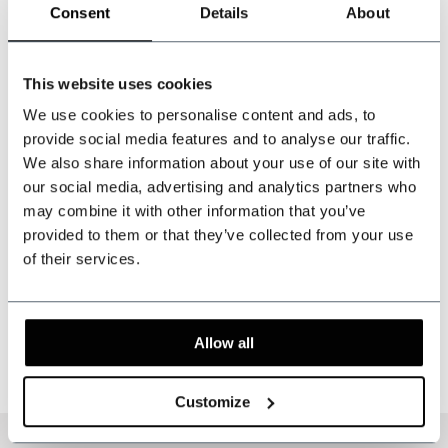
Consent
Details
About
Made-to-measure
Ready-to-wear
Tweed Anzug
Peaky Blinders
This website uses cookies
Country Grün
Gaston Green -
We use cookies to personalise content and ads, to
Fischgrät
Konfektionsanzug
Auf Lager
Auf Lager
provide social media features and to analyse our traffic.
We also share information about your use of our site with
Tailored for a perfect fit
Classic 3-piece design
our social media, advertising and analytics partners who
may combine it with other information that you’ve
€674,95
€339,95
provided to them or that they’ve collected from your use
Inkl. MwSt.
Inkl. MwSt.
of their services.
1
2
3
4
5
10
Allow all
Seite 1 von 10
Customize