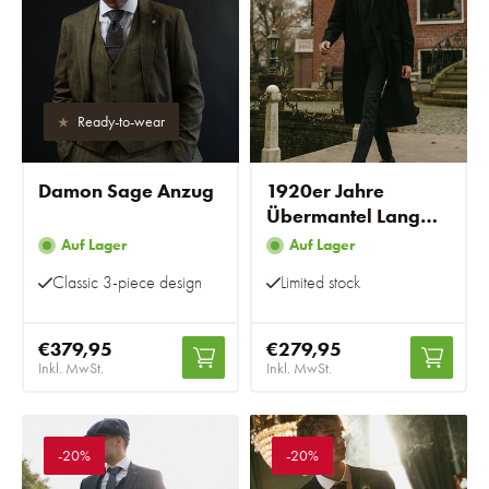
Ready-to-wear
Damon Sage Anzug
1920er Jahre
Übermantel Lang
Schwarz/Rot
Auf Lager
Auf Lager
Classic 3-piece design
Limited stock
€379,95
€279,95
Inkl. MwSt.
Inkl. MwSt.
-20%
-20%