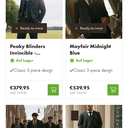
Ready-to-wear
Ready-to-wear
Peaky Blinders
Mayfair Midnight
Invincible -
Blue
Konfektionsanzug
Auf Lager
Auf Lager
Classic 3-piece design
Classic 3-piece design
€379,95
€539,95
Inkl. MwSt.
Inkl. MwSt.