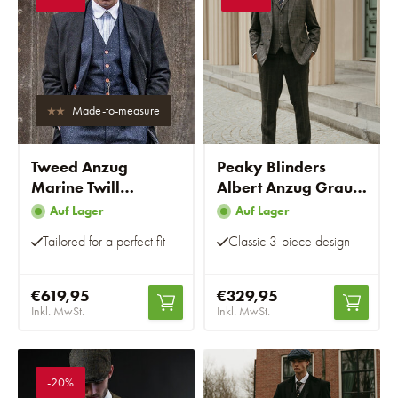
Made-to-measure
Tweed Anzug
Peaky Blinders
Marine Twill
Albert Anzug Grau -
Gesprenkelt
Konfektionsanzug
Auf Lager
Auf Lager
Tailored for a perfect fit
Classic 3-piece design
€619,95
€329,95
Inkl. MwSt.
Inkl. MwSt.
-20%