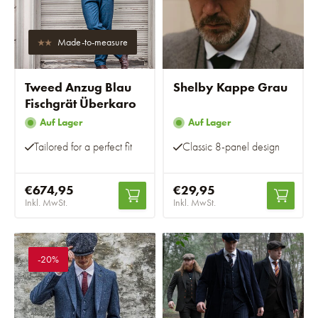
Made-to-measure
Tweed Anzug Blau
Shelby Kappe Grau
Fischgrät Überkaro
Auf Lager
Auf Lager
Tailored for a perfect fit
Classic 8-panel design
€674,95
€29,95
Inkl. MwSt.
Inkl. MwSt.
-20%