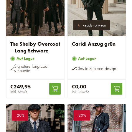
Ready-to-wear
The Shelby Overcoat
Caridi Anzug grün
– Lang Schwarz
Auf Lager
Auf Lager
Signature long coat
Classic 3-piece design
silhouette
€249,95
€0,00
Inkl. MwSt.
Inkl. MwSt.
-20%
-20%