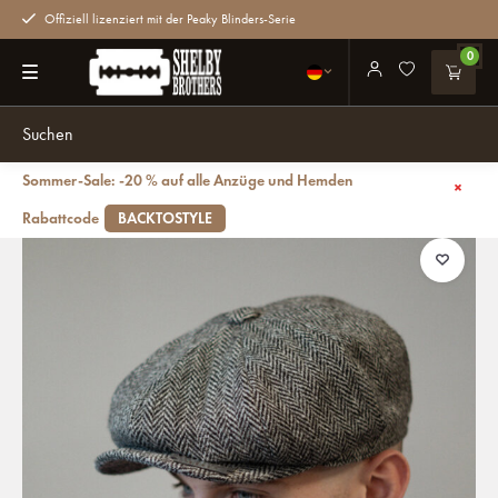
Offiziell lizenziert mit der Peaky Blinders-Serie
0
Sommer-Sale: -20 % auf alle Anzüge und Hemden
Zurück
Newsboy-Mütze | Harris Tweed | 8-Paneele | Grau
Rabattcode
BACKTOSTYLE