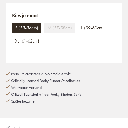
Kies je maat
S (55-56cm)
M (57-58cm)
L (59-60cm)
XL (61-62cm)
Premium craftsmanship & timeless style
Officially licensed Peaky Blinders™ collection
Weltweiter Versand
Offiziell lizenziert mit der Peaky Blinders-Serie
Später bezahlen