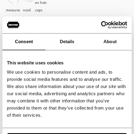
measure
wool
caps
Consent
Details
About
Können wir helfen?
Kundendienst:
now opened
This website uses cookies
We use cookies to personalise content and ads, to
+31 528233787
provide social media features and to analyse our traffic.
We also share information about your use of our site with
sales@shelbybrothers.com
our social media, advertising and analytics partners who
may combine it with other information that you’ve
provided to them or that they’ve collected from your use
of their services.
509
customers give us a 9.3 at
Webwinkel-keurmerk