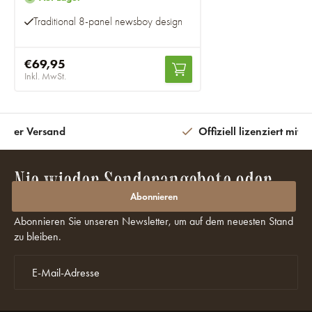
Traditional 8-panel newsboy design
€69,95
Inkl. MwSt.
eiter Versand
Offiziell lizenziert mit 
Nie wieder Sonderangebote oder
Rabatte verpassen?
Abonnieren
Abonnieren Sie unseren Newsletter, um auf dem neuesten Stand
zu bleiben.