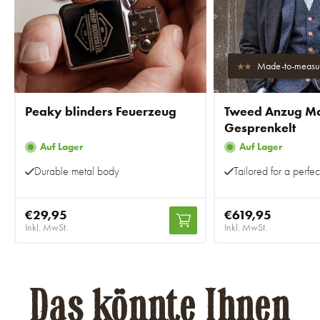
Made-to-measu
Peaky blinders Feuerzeug
Tweed Anzug Mar
Gesprenkelt
Auf Lager
Auf Lager
Durable metal body
Tailored for a perfect
€29,95
€619,95
Inkl. MwSt.
Inkl. MwSt.
Das könnte Ihnen