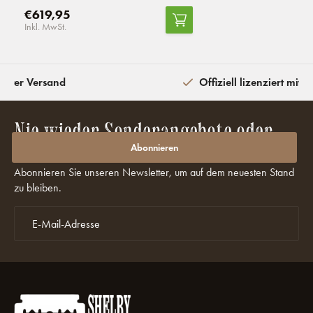
€619,95
Inkl. MwSt.
eiter Versand
Offiziell lizenziert mit 
Nie wieder Sonderangebote oder
Rabatte verpassen?
Abonnieren
Abonnieren Sie unseren Newsletter, um auf dem neuesten Stand
zu bleiben.