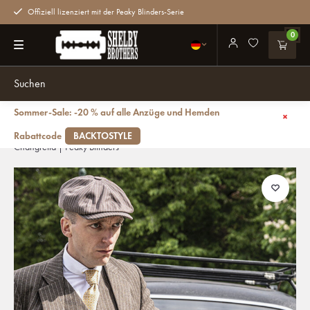
Offiziell lizenziert mit der Peaky Blinders-Serie
0
Sommer-Sale: -20 % auf alle Anzüge und Hemden
Zurück
Herren Maßanzug | 3-teiliger Anzug | braun gestreifter Tweed | Luca
Rabattcode
BACKTOSTYLE
Changretta | Peaky Blinders