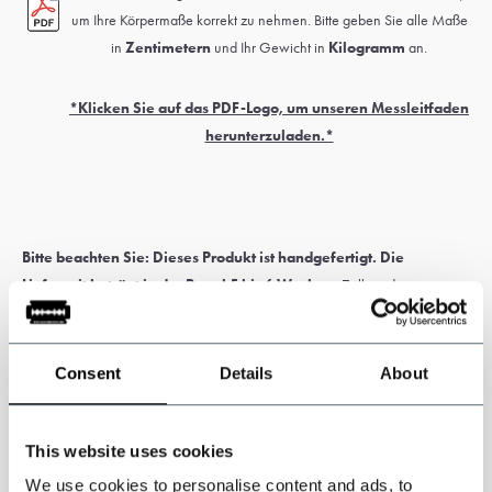
um Ihre Körpermaße korrekt zu nehmen. Bitte geben Sie alle Maße
in
Zentimetern
und Ihr Gewicht in
Kilogramm
an.
*Klicken Sie auf das PDF-Logo, um unseren Messleitfaden
herunterzuladen.*
Bitte beachten Sie: Dieses Produkt ist handgefertigt. Die
Lieferzeit beträgt in der Regel 5 bis 6 Wochen.
Zoll- und
Einfuhrabgaben können anfallen und liegen in der alleinigen
Verantwortung des Kunden.
Consent
Details
About
* Sonderanfertigungen können nicht umgetauscht oder zurückgegeben
werden. Messen Sie sorgfältig, um die richtige Größe des Anzugs zu
This website uses cookies
erhalten. Wenn Sie sich diesbezüglich nicht sicher sind, lassen Sie sich von
einem Schneider oder Reiseschneider ausmessen.
We use cookies to personalise content and ads, to