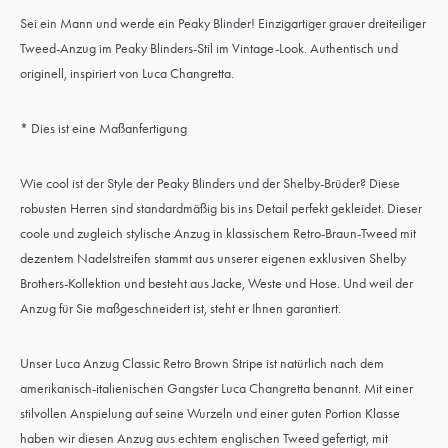
Sei ein Mann und werde ein Peaky Blinder! Einzigartiger grauer dreiteiliger
Tweed-Anzug im Peaky Blinders-Stil im Vintage-Look. Authentisch und
originell, inspiriert von Luca Changretta.
* Dies ist eine Maßanfertigung
Wie cool ist der Style der Peaky Blinders und der Shelby-Brüder? Diese
robusten Herren sind standardmäßig bis ins Detail perfekt gekleidet. Dieser
coole und zugleich stylische Anzug in klassischem Retro-Braun-Tweed mit
dezentem Nadelstreifen stammt aus unserer eigenen exklusiven Shelby
Brothers-Kollektion und besteht aus Jacke, Weste und Hose. Und weil der
Anzug für Sie maßgeschneidert ist, steht er Ihnen garantiert.
Unser Luca Anzug Classic Retro Brown Stripe ist natürlich nach dem
amerikanisch-italienischen Gangster Luca Changretta benannt. Mit einer
stilvollen Anspielung auf seine Wurzeln und einer guten Portion Klasse
haben wir diesen Anzug aus echtem englischen Tweed gefertigt, mit