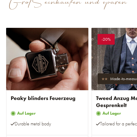
Groß einkaufen und sparen
-20%
Made-to-measu
Peaky blinders Feuerzeug
Tweed Anzug Mar
Gesprenkelt
Auf Lager
Auf Lager
Durable metal body
Tailored for a perfect