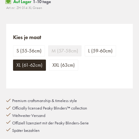
Auf Lager
1-10 tage
Art.nr: ZH 014 XL Green
Kies je maat
S (55-56cm)
M (57-58cm)
L (59-60cm)
XL (61-62cm)
XXL (63cm)
Premium craftsmanship & timeless style
Officially licensed Peaky Blinders™ collection
Weltweiter Versand
Offiziell lizenziert mit der Peaky Blinders-Serie
Später bezahlen