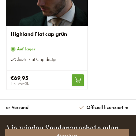
Highland Flat cap grün
Auf Lager
Classic Flat Cap design
€69,95
Inkl. MwSt.
eiter Versand
Offiziell lizenziert mit 
Nie wieder Sonderangebote oder
Abonnieren