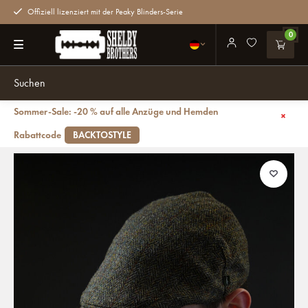
Offiziell lizenziert mit der Peaky Blinders-Serie
0
Sommer-Sale: -20 % auf alle Anzüge und Hemden
Zurück
Heather Highland-Mütze | Harris Tweed | Klassische Flat Cap | Grün
Rabattcode
BACKTOSTYLE