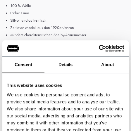
100 % Wolle
Farbe: Grün.
Stilvoll und authentisch.
Zeitloses Modell aus den 1920er Jahren.
Mit dem charakteristischen Shelby-Rasiermesser.
Gute Passform, erhältlich in den Größen S, M, L, XL und XXL.
Consent
Details
About
Können wir helfen?
This website uses cookies
Kundendienst:
besuchszeiten
We use cookies to personalise content and ads, to
provide social media features and to analyse our traffic.
+31 528233787
We also share information about your use of our site with
our social media, advertising and analytics partners who
sales@shelbybrothers.com
may combine it with other information that you’ve
provided to them or that they’ve collected from your use