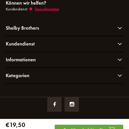
Können wir helfen?
Kundendienst:
besuchszeiten
Shelby Brothers
Kundendienst
Informationen
Kategorien
€19,50
Register NR:
72049766
USt-IdNr.:
NL858964065B01