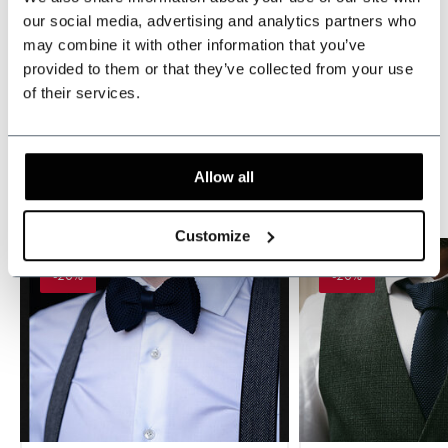
our social media, advertising and analytics partners who
may combine it with other information that you’ve
Dieses Produkt wird oft zusammen mit ...
provided to them or that they’ve collected from your use
gekauft.
of their services.
Groß einkaufen und sparen
Allow all
Customize
-20%
-20%