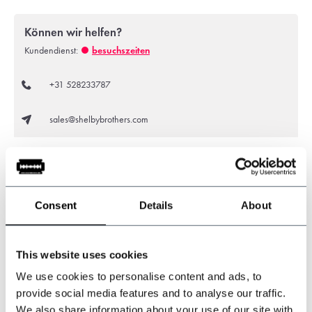
Können wir helfen?
Kundendienst:
besuchszeiten
+31 528233787
sales@shelbybrothers.com
509
customers give us a 9.3 at
Webwinkel-keurmerk
Consent
Details
About
This website uses cookies
Dieses Produkt teilen
We use cookies to personalise content and ads, to
Bewertungen
provide social media features and to analyse our traffic.
We also share information about your use of our site with