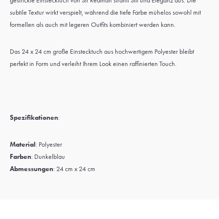
gestrickte Einstecktuch von Sir Redman strahlt Stil und Eleganz aus. Die
subtile Textur wirkt verspielt, während die tiefe Farbe mühelos sowohl mit
formellen als auch mit legeren Outfits kombiniert werden kann.
Das 24 x 24 cm große Einstecktuch aus hochwertigem Polyester bleibt
perfekt in Form und verleiht Ihrem Look einen raffinierten Touch.
Spezifikationen
:
Material
: Polyester
Farben
: Dunkelblau
Abmessungen
: 24 cm x 24 cm