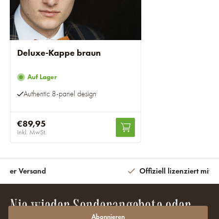
Deluxe-Kappe braun
Auf Lager
Authentic 8-panel design
€89,95
Inkl. MwSt.
eiter Versand
Offiziell lizenziert mit 
Nie wieder Sonderangebote oder
Rabatte verpassen?
Abonnieren