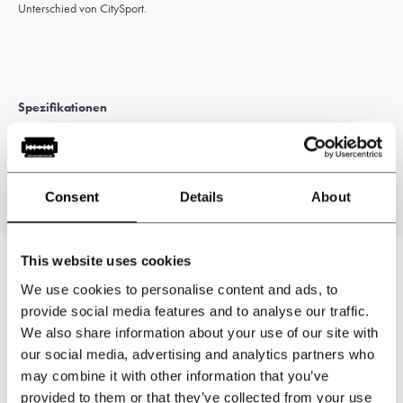
Unterschied von CitySport.
Spezifikationen
Farbe: Braun
100% Wolle
Consent
Details
About
This website uses cookies
We use cookies to personalise content and ads, to
provide social media features and to analyse our traffic.
Können wir helfen?
We also share information about your use of our site with
Kundendienst:
our social media, advertising and analytics partners who
may combine it with other information that you’ve
+31 528233787
provided to them or that they’ve collected from your use