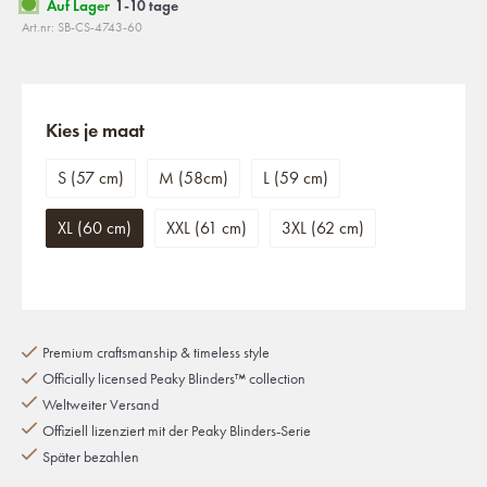
Auf Lager
1-10 tage
Art.nr: SB-CS-4743-60
Kies je maat
S (57 cm)
M (58cm)
L (59 cm)
XL (60 cm)
XXL (61 cm)
3XL (62 cm)
Premium craftsmanship & timeless style
Officially licensed Peaky Blinders™ collection
Weltweiter Versand
Offiziell lizenziert mit der Peaky Blinders-Serie
Später bezahlen