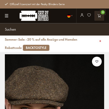
Offiziell lizenziert mit der Peaky Blinders-Serie
0
Sommer-Sale: -20 % auf alle Anzüge und Hemden
Zurück
CitySport Cap Deluxe | Braunes Woll-Fischgrätenmuster | 8-teilig
Rabattcode
BACKTOSTYLE