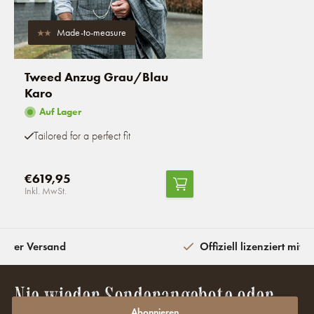
Made-to-measure
Tweed Anzug Grau/Blau
Karo
Auf Lager
Tailored for a perfect fit
€619,95
Inkl. MwSt.
eiter Versand
Offiziell lizenziert mit 
Nie wieder Sonderangebote oder
Abonnieren