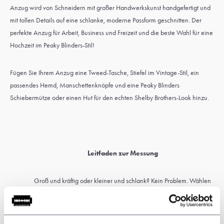
Anzug wird von Schneidern mit großer Handwerkskunst handgefertigt und
mit tollen Details auf eine schlanke, moderne Passform geschnitten. Der
perfekte Anzug für Arbeit, Business und Freizeit und die beste Wahl für eine
Hochzeit im Peaky Blinders-Stil!
Fügen Sie Ihrem Anzug eine Tweed-Tasche, Stiefel im Vintage-Stil, ein
passendes Hemd, Manschettenknöpfe und eine Peaky Blinders
Schiebermütze oder einen Hut für den echten Shelby Brothers-Look hinzu.
Leitfaden zur Messung
Groß und kräftig oder kleiner und schlank? Kein Problem. Wählen
Sie einen
Maßanzug
, der für Ihre Körperform und Passform
gemacht ist.