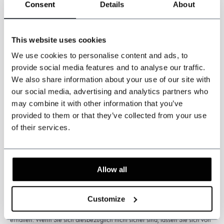
Consent
Details
About
Vor der Bestellung laden Sie bitte unseren Maßleitfaden herunter,
um Ihre Körpermaße korrekt zu nehmen. Bitte geben Sie alle Maße
in
Zentimetern
und Ihr Gewicht in
Kilogramm
an.
This website uses cookies
We use cookies to personalise content and ads, to
*Klicken Sie auf das PDF-Logo, um unseren Messleitfaden
provide social media features and to analyse our traffic.
herunterzuladen.*
We also share information about your use of our site with
our social media, advertising and analytics partners who
may combine it with other information that you’ve
provided to them or that they’ve collected from your use
of their services.
Bitte beachten Sie: Dieses Produkt ist handgefertigt. Die
Lieferzeit beträgt in der Regel 5 bis 6 Wochen.
Zoll- und
Einfuhrabgaben können anfallen und liegen in der alleinigen
Verantwortung des Kunden.
Allow all
* Sonderanfertigungen können nicht umgetauscht oder zurückgegeben
Customize
werden. Messen Sie sorgfältig, um die richtige Größe des Anzugs zu
erhalten. Wenn Sie sich diesbezüglich nicht sicher sind, lassen Sie sich von