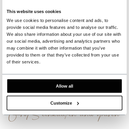
This website uses cookies
509
customers give us a 9.3 at
Webwinkel-keurmerk
We use cookies to personalise content and ads, to
provide social media features and to analyse our traffic.
We also share information about your use of our site with
our social media, advertising and analytics partners who
Dieses Produkt teilen
may combine it with other information that you’ve
provided to them or that they’ve collected from your use
of their services.
Bewertungen
Dieses Produkt wird oft zusammen mit ...
Allow all
gekauft.
Customize
Groß einkaufen und sparen