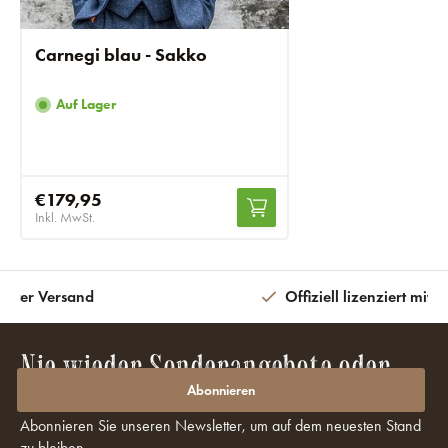
Carnegi blau - Sakko
Auf Lager
€179,95
Inkl. MwSt.
eiter Versand
Offiziell lizenziert mit 
Nie wieder Sonderangebote oder
Rabatte verpassen?
Abonnieren
Abonnieren Sie unseren Newsletter, um auf dem neuesten Stand
zu bleiben.