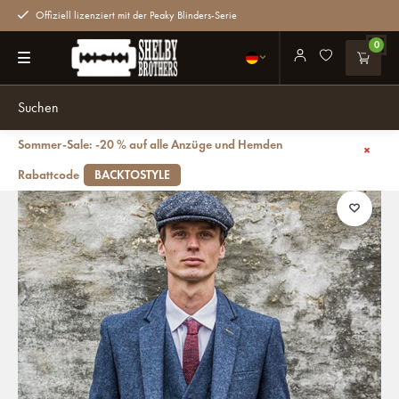
Offiziell lizenziert mit der Peaky Blinders-Serie
0
Sommer-Sale: -20 % auf alle Anzüge und Hemden
Zurück
Carnegi blau | Sakko | Fischgrätenmuster-Überprüfung
Rabattcode
BACKTOSTYLE