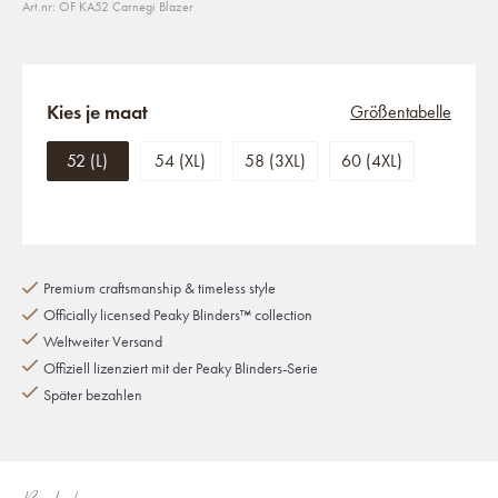
Art.nr: OF KA52 Carnegi Blazer
Kies je maat
Größentabelle
52 (L)
54 (XL)
58 (3XL)
60 (4XL)
Premium craftsmanship & timeless style
Officially licensed Peaky Blinders™ collection
Weltweiter Versand
Offiziell lizenziert mit der Peaky Blinders-Serie
Später bezahlen