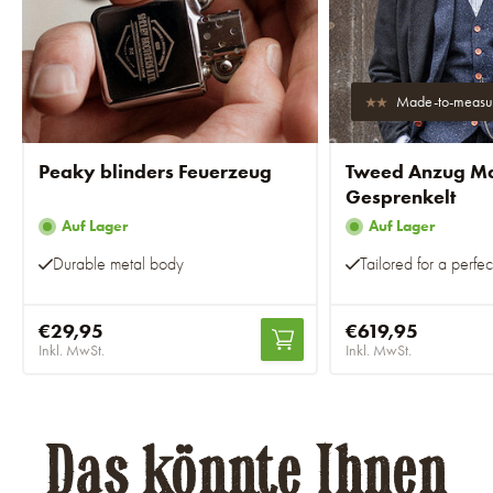
Made-to-measu
Peaky blinders Feuerzeug
Tweed Anzug Mar
Gesprenkelt
Auf Lager
Auf Lager
Durable metal body
Tailored for a perfect
€29,95
€619,95
Inkl. MwSt.
Inkl. MwSt.
Das könnte Ihnen