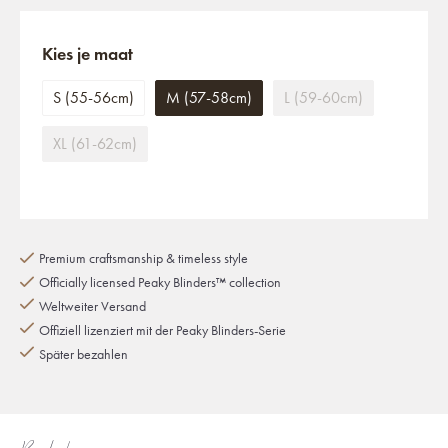
Kies je maat
S (55-56cm)
M (57-58cm)
L (59-60cm)
XL (61-62cm)
Premium craftsmanship & timeless style
Officially licensed Peaky Blinders™ collection
Weltweiter Versand
Offiziell lizenziert mit der Peaky Blinders-Serie
Später bezahlen