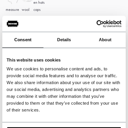
measure
wool
caps
Consent
Details
About
Können wir helfen?
Kundendienst:
besuchszeiten
This website uses cookies
We use cookies to personalise content and ads, to
+31 528233787
provide social media features and to analyse our traffic.
We also share information about your use of our site with
sales@shelbybrothers.com
our social media, advertising and analytics partners who
may combine it with other information that you’ve
provided to them or that they’ve collected from your use
of their services.
509
customers give us a 9.3 at
Webwinkel-keurmerk