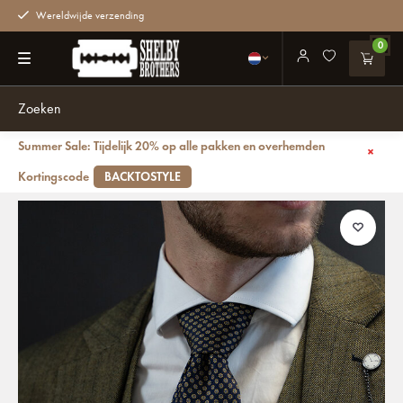
Wereldwijde verzending
0
Summer Sale: Tijdelijk 20% op alle pakken en overhemden
Terug
Zijden Stropdas | blauw/geel/wit | Elegante stropdas voor mannen
Kortingscode
BACKTOSTYLE