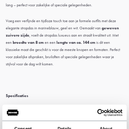
lang – perfect voor zakelijke of speciale gelegenheden.
Voeg een verfijnde en tijdloze touch toe aan je formele outfits met deze
elegante stropdas in marineblauw, geel en wit. Gemaakt van
geweven
zuivere zijde
, voelt de stropdas luxueus aan en straalt kwaliteit uit. Met
een
breedte van 8 cm
en een
lengte van ca. 144 cm
is dit een
klassieke maat die geschikt is voor de meeste knopen en formaten. Perfect
voor zakelijke afspraken, bruiloften of speciale gelegenheden waar je
stijlvol voor de dag wilt komen.
Specificaties
Stof
: geweven pure zijde
Kleur
: Marineblauw / geel / wit
Breedte
: 8 cm
Consent
Details
About