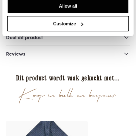
Allow all
509
customers give us a 9.3 at
Webwinkel-keurmerk
Customize
Deel dit product
Reviews
Dit product wordt vaak gekocht met...
Koop in bulk en bespaar