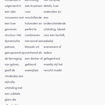
uitgevoerd in
aan te passen
details, luxe
een rijke
voor
materialen en
viscosemix met
verschillende
een
een luxe
halsmaten en
onderscheidende
geweven
perfect te
uitstraling. Ideaal
structuur. Het
combineren
voor een bruiloft,
dynamische
met zowel een
zakelijk
patroon,
klassiek wit
evenement of
geïnspireerd op
overhemd als
iedere
de beweging
een donker of
gelegenheid
van golven,
gekleurd
waarbij stijl het
geeft de
exemplaar.
verschil maakt.
vlinderdas een
stijlvolle
uitstraling met
een subtiele
glans die