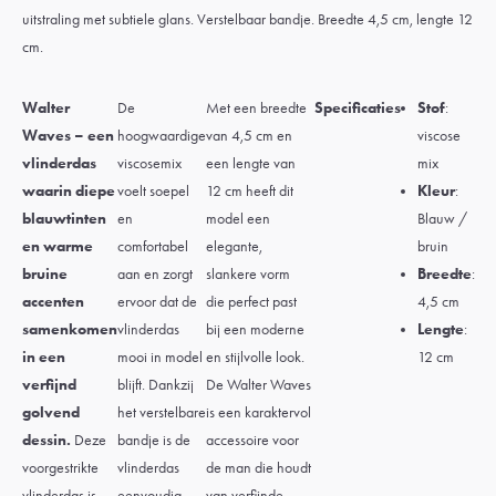
uitstraling met subtiele glans. Verstelbaar bandje. Breedte 4,5 cm, lengte 12
cm.
Walter
De
Met een breedte
Specificaties
Stof
:
Waves – een
hoogwaardige
van 4,5 cm en
viscose
vlinderdas
viscosemix
een lengte van
mix
waarin diepe
voelt soepel
12 cm heeft dit
Kleur
:
blauwtinten
en
model een
Blauw /
en warme
comfortabel
elegante,
bruin
bruine
aan en zorgt
slankere vorm
Breedte
:
accenten
ervoor dat de
die perfect past
4,5 cm
samenkomen
vlinderdas
bij een moderne
Lengte
:
in een
mooi in model
en stijlvolle look.
12 cm
verfijnd
blijft. Dankzij
De Walter Waves
golvend
het verstelbare
is een karaktervol
dessin.
Deze
bandje is de
accessoire voor
voorgestrikte
vlinderdas
de man die houdt
vlinderdas is
eenvoudig
van verfijnde