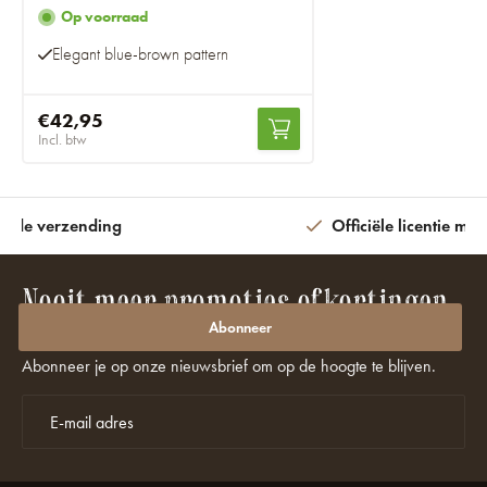
Op voorraad
Elegant blue-brown pattern
€42,95
Incl. btw
ijde verzending
Officiële licentie met
Nooit meer promoties of kortingen
missen?
Abonneer
Abonneer je op onze nieuwsbrief om op de hoogte te blijven.