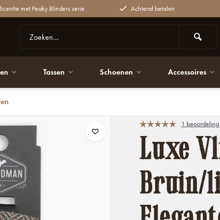
 licentie met Peaky Blinders serie
Achteraf betalen
ten
Tassen
Schoenen
Accessoires
den
te vlinderdas voor mannen
1 beoordeling
Luxe Vl
Bruin/l
Elegant