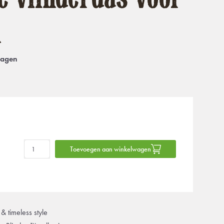
n
dagen
Toevoegen aan winkelwagen
& timeless style