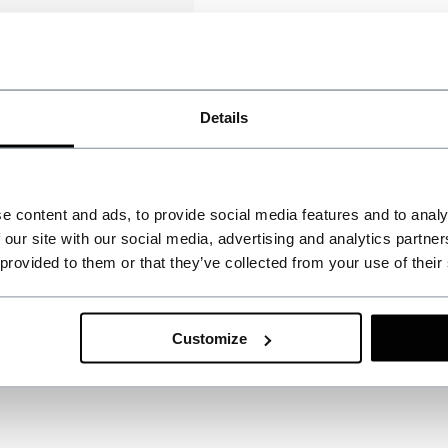
Details
e content and ads, to provide social media features and to analy
n van een review
 our site with our social media, advertising and analytics partn
TM
Tristan Mees
 provided to them or that they’ve collected from your use of their
Goede kwaliteit, snel
Customize