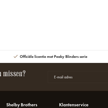
Officiële licentie met Peaky Blinders serie
n missen?
Shelby Brothers
Klantenservice