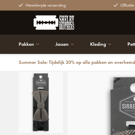
Wereldwijde verzending
Officiële
Pakken
Jassen
Kleding
Pet
Summer Sale: Tijdelijk 20% op alle pakken en overhem
Terug
Luxe Vlinderdas | Bruin/lichtblauw | Tweed | Elegan