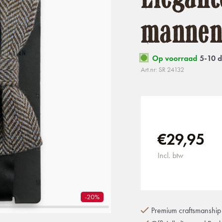
manne
Op voorraad
5-10 
Art.nr: SR 24132
€29,95
Incl. btw
-20%
Premium craftsmanship 