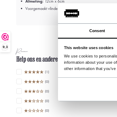
Afmeting
: 12cm x 6cm
Voorgemaakt vlinderdas met verstelbare riem
Consent
9,3
This website uses cookies
Reviews
We use cookies to personalis
Help ons en andere klanten door het schrijve
information about your use of
other information that you’ve
(1)
(0)
(0)
(0)
(0)