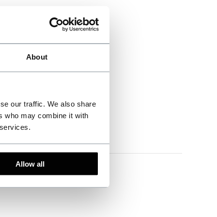
About
se our traffic. We also share
ers who may combine it with
 services.
le levering!
Allow all