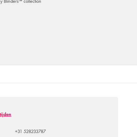
ky Blinders™ collection
tijden
+31 528233787