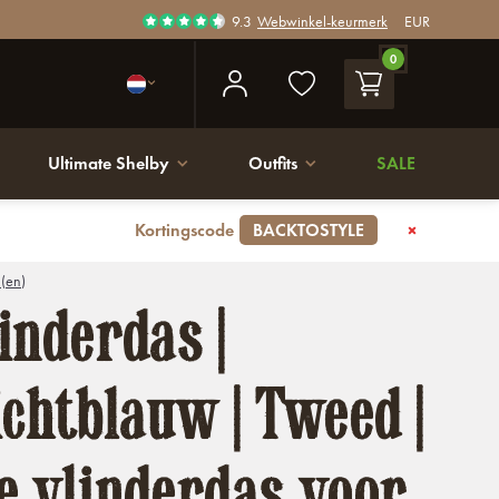
9.3
Webwinkel-keurmerk
EUR
0
Ultimate Shelby
Outfits
SALE
Kortingscode
BACKTOSTYLE
 (en)
inderdas |
ichtblauw | Tweed |
e vlinderdas voor