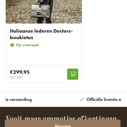
Italiaanse lederen Doctors-
bookietas
Op voorraad
€299,95
Incl. btw
ijde verzending
Officiële licentie met
Nooit meer promoties of kortingen
Abonneer