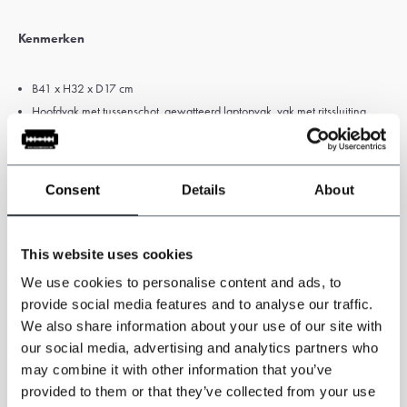
Kenmerken
B41 x H32 x D17 cm
Hoofdvak met tussenschot, gewatteerd laptopvak, vak met ritssluiting,
achtervak met ritssluiting.
Afneembare en verstelbare schouderriem, stevig handvat.
Handgeschilderde afbeelding op de voorkant.
Consent
Details
About
Beperkte oplage: slechts 10 beschikbaar!
Geschikt voor 15,6 inch laptop of MacBook.
Dutch Design en handgemaakt in Nederland.
This website uses cookies
We use cookies to personalise content and ads, to
provide social media features and to analyse our traffic.
We also share information about your use of our site with
our social media, advertising and analytics partners who
may combine it with other information that you’ve
provided to them or that they’ve collected from your use
12"
15,6"
A4