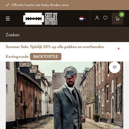
Officiële licentie met Peaky Blinders serie
0
Summer Sale: Tijdelijk 20% op alle pakken en overhemden
Terug
Kimber - Italiaanse lederen Doctors-bookietas
Kortingscode
BACKTOSTYLE