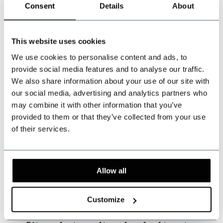
Kunnen wij u helpen?
Consent
Details
About
Klantenservice:
+31 528233787
This website uses cookies
We use cookies to personalise content and ads, to
sales@shelbybrothers.com
provide social media features and to analyse our traffic.
We also share information about your use of our site with
our social media, advertising and analytics partners who
may combine it with other information that you’ve
509
customers give us a 9.3 at
Webwinkel-keurmerk
provided to them or that they’ve collected from your use
of their services.
Deel dit product
Allow all
Reviews
Customize