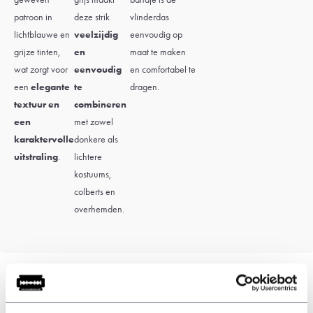
patroon in
deze strik
vlinderdas
lichtblauwe en
veelzijdig
eenvoudig op
grijze tinten,
en
maat te maken
wat zorgt voor
eenvoudig
en comfortabel te
een
elegante
te
dragen.
textuur en
combineren
een
met zowel
karaktervolle
donkere als
uitstraling
.
lichtere
kostuums,
colberts en
overhemden.