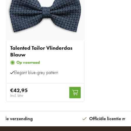
Talented Tailor Vlinderdas
Blauw
Op voorraad
Elegant blue-grey pattern
€42,95
Incl. btw
ijde verzending
Officiële licentie met