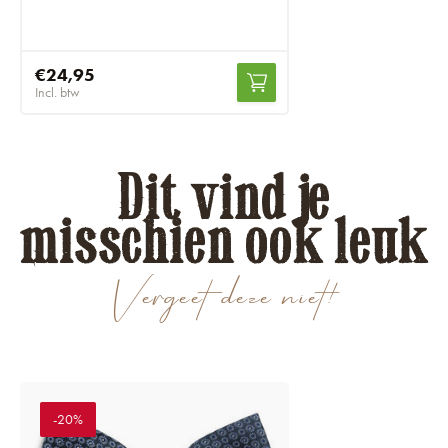
€24,95
Incl. btw
Dit vind je
misschien ook leuk
Vergeet deze niet!
-20%