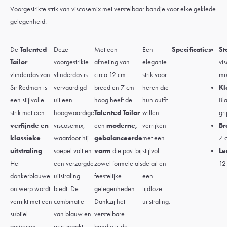
Voorgestrikte strik van viscosemix met verstelbaar bandje voor elke geklede
gelegenheid.
De
Talented
Deze
Met een
Een
Specificaties
St
Tailor
voorgestrikte
afmeting van
elegante
vi
vlinderdas van
vlinderdas is
circa 12 cm
strik voor
mi
Sir Redman is
vervaardigd
breed en 7 cm
heren die
Kl
een stijlvolle
uit een
hoog heeft de
hun outfit
Bl
strik met een
hoogwaardige
Talented Tailor
willen
gri
verfijnde en
viscosemix,
een
moderne,
verrijken
Br
klassieke
waardoor hij
gebalanceerde
met een
7 
uitstraling
.
soepel valt en
vorm
die past bij
stijlvol
Le
Het
een verzorgde
zowel formele als
detail en
12
donkerblauwe
uitstraling
feestelijke
een
ontwerp wordt
biedt. De
gelegenheden.
tijdloze
verrijkt met een
combinatie
Dankzij het
uitstraling.
subtiel
van blauw en
verstelbare
geweven
grijs maakt
bandje is de