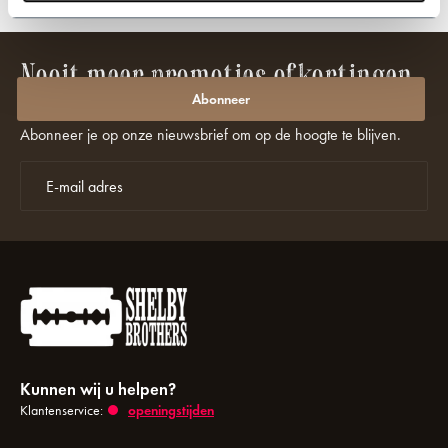
ijde verzending
Officiële licentie met
Nooit meer promoties of kortingen
missen?
Abonneer
Abonneer je op onze nieuwsbrief om op de hoogte te blijven.
Kunnen wij u helpen?
Klantenservice:
openingstijden