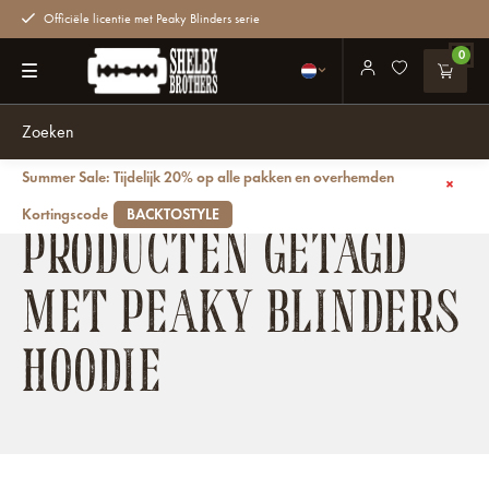
Officiële licentie met Peaky Blinders serie
0
Summer Sale: Tijdelijk 20% op alle pakken en overhemden
Terug
Kortingscode
BACKTOSTYLE
PRODUCTEN GETAGD
MET PEAKY BLINDERS
HOODIE