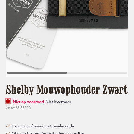
Shelby Mouwophouder Zwart
Niet op voorraad
Niet leverbaar
Art.nr: SR 38000
Premium craftsmanship & timeless style
Officially licensed Peaky Blinders™ collection