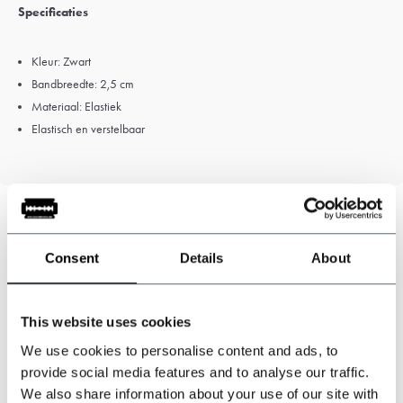
Specificaties
Kleur: Zwart
Bandbreedte: 2,5 cm
Materiaal: Elastiek
Elastisch en verstelbaar
Consent
Details
About
Kunnen wij u helpen?
Klantenservice:
This website uses cookies
+31 528233787
We use cookies to personalise content and ads, to
provide social media features and to analyse our traffic.
sales@shelbybrothers.com
We also share information about your use of our site with