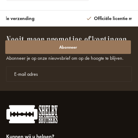
ijde verzending
Officiële licentie met
Nooit meer promoties of kortingen
missen?
Abonneer
Abonneer je op onze nieuwsbrief om op de hoogte te blijven.
Kunnen wij u helpen?