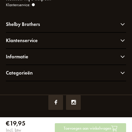
Klantenservice:
Shelby Brothers
Klantenservice
Informatie
Categorieën
€19,95
KVK nummer:
72049766
btw-nummer:
NL858964065B01
Toevoegen aan winkelwagen
Incl. btw