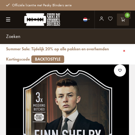
Officiële licentie met Peaky Blinders serie
0
Summer Sale: Tijdelijk 20% op alle pakken en overhemden
Terug
Finn Shelby | Ultimate Card | Plexiglas Bord | Peaky Blinders
Kortingscode
BACKTOSTYLE