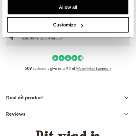
Kunnen wij u helpen?
Allow all
Klantenservice:
now opened
+31 528233787
Customize
sales@shelbybrothers.com
509
customers give us a 9.3 at
Webwinkel-keurmerk
Deel dit product
Reviews