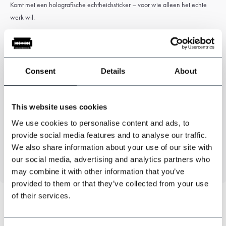
Komt met een holografische echtheidssticker – voor wie alleen het echte
werk wil.
Consent
Details
About
Specificaties
Materiaal:
Plexiglas
This website uses cookies
Afmeting:
37x25cm
We use cookies to personalise content and ads, to
Personage:
Finn Shelby
provide social media features and to analyse our traffic.
We also share information about your use of our site with
Officieel gelicentieerd Peaky Blinders™ product
our social media, advertising and analytics partners who
may combine it with other information that you’ve
provided to them or that they’ve collected from your use
of their services.