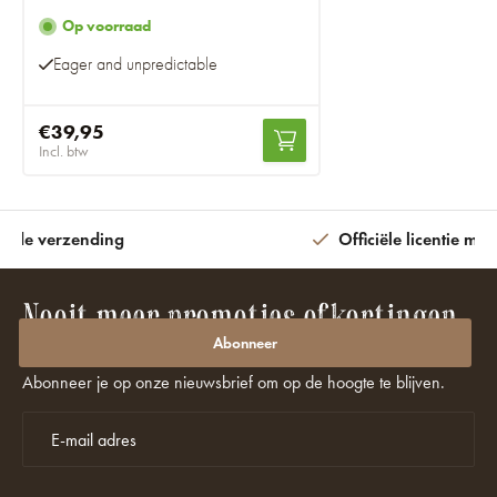
Op voorraad
Eager and unpredictable
€39,95
Incl. btw
ijde verzending
Officiële licentie met
Nooit meer promoties of kortingen
missen?
Abonneer
Abonneer je op onze nieuwsbrief om op de hoogte te blijven.