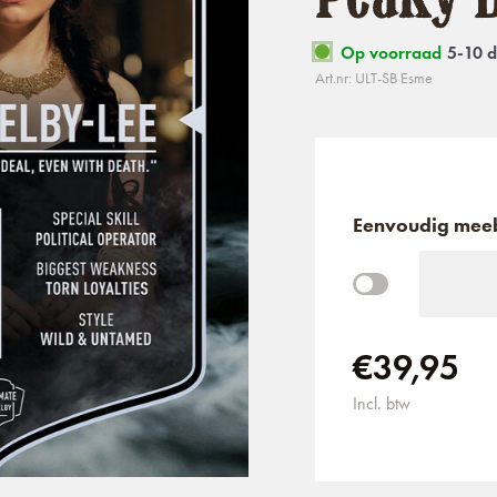
Op voorraad
5-10 
Art.nr: ULT-SB Esme
Eenvoudig meeb
€39,95
Incl. btw