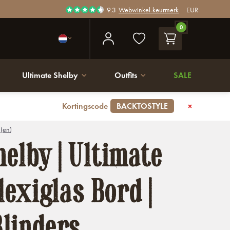
9.3
Webwinkel-keurmerk
EUR
0
Ultimate Shelby
Outfits
SALE
Kortingscode
BACKTOSTYLE
 (en)
elby | Ultimate
lexiglas Bord |
linders