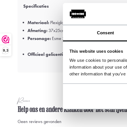
Specificaties
Materiaal:
Plexiglas
Afmeting:
37x25cm
Consent
Personage:
Esme Shelby
9,3
This website uses cookies
Officieel gelicentieerd Peaky Blinders™ product
We use cookies to personalis
information about your use of
other information that you’ve
Reviews
Help ons en andere klanten door het schrijve
Geen reviews gevonden