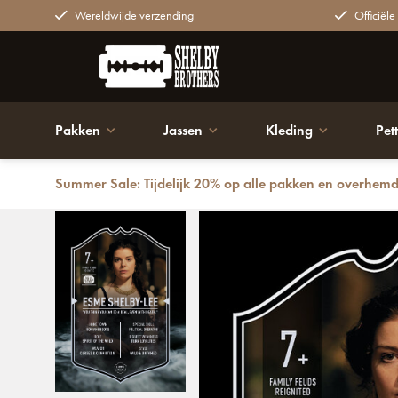
Wereldwijde verzending
Officiële
Pakken
Jassen
Kleding
Pet
Summer Sale: Tijdelijk 20% op alle pakken en overhem
Terug
Esme Shelby | Ultimate Card | Plexiglas Bord | Peaky 