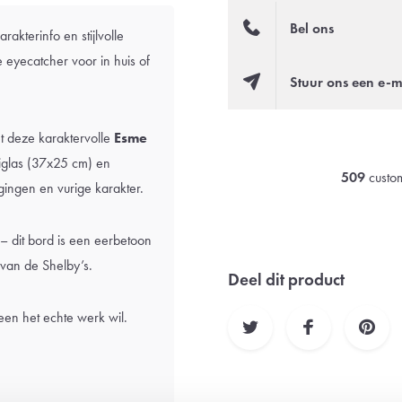
Bel ons
akterinfo en stijlvolle
 eyecatcher voor in huis of
Stuur ons een e-m
t deze karaktervolle
Esme
iglas (37x25 cm) en
509
custom
gingen en vurige karakter.
– dit bord is een eerbetoon
van de Shelby’s.
Deel dit product
een het echte werk wil.