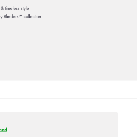
& timeless style
ky Blinders™ collection
ned