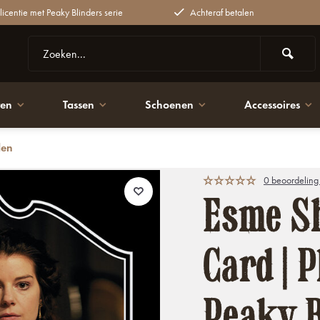
 licentie met Peaky Blinders serie
Achteraf betalen
ten
Tassen
Schoenen
Accessoires
den
Blinders
0 beoordeling
Esme Sh
Card | P
Peaky B