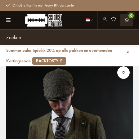
Officiële licentie met Peaky Blinders serie
0
Summer Sale: Tijdelijk 20% op alle pakken en overhemden
Terug
Damon Sage | Heren pak | 3-delig | Saliegroen | Peaky Blinders
Kortingscode
BACKTOSTYLE