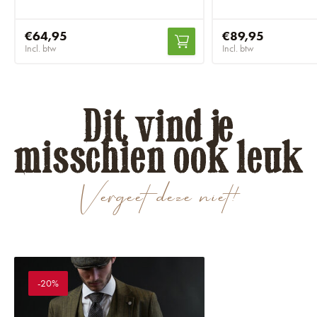
€64,95
€89,95
Incl. btw
Incl. btw
Dit vind je
misschien ook leuk
Vergeet deze niet!
-20%