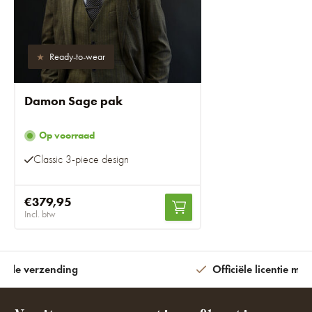
Ready-to-wear
Damon Sage pak
Op voorraad
Classic 3-piece design
€379,95
Incl. btw
ijde verzending
Officiële licentie met