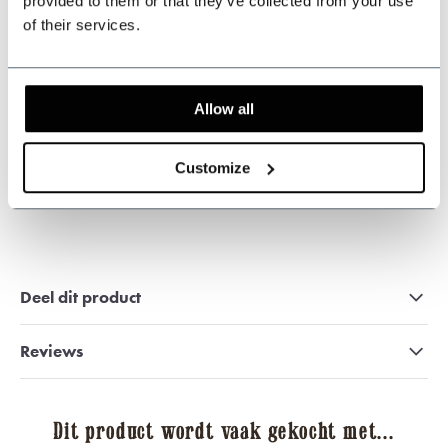
provided to them or that they’ve collected from your use
Klantenservice:
openingstijden
of their services.
+31 528233787
sales@shelbybrothers.com
Allow all
Customize
509
customers give us a 9.3 at
Webwinkel-keurmerk
Deel dit product
Reviews
Dit product wordt vaak gekocht met...