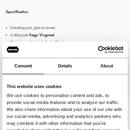
Specificaties
Driedelig jack, gilet en broek.
3-delig pak
Sage Visgraat
.
Geïnspireerd door de Peaky Blinders
Kleur: Saliegroen
Patroon: Visgraat.
73% polyester, 20% rayon, 5% wol en 2% spandex
Consent
Details
About
This website uses cookies
We use cookies to personalise content and ads, to
provide social media features and to analyse our traffic.
We also share information about your use of our site with
our social media, advertising and analytics partners who
Kunnen wij u helpen?
may combine it with other information that you’ve