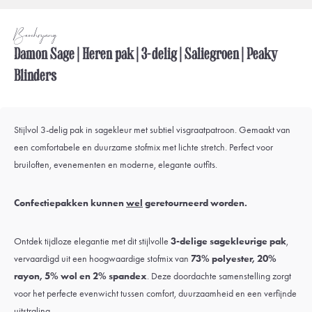
Beschrijving
Damon Sage | Heren pak | 3-delig | Saliegroen | Peaky
Blinders
Stijlvol 3-delig pak in sagekleur met subtiel visgraatpatroon. Gemaakt van
een comfortabele en duurzame stofmix met lichte stretch. Perfect voor
bruiloften, evenementen en moderne, elegante outfits.
Confectiepakken kunnen
wel
geretourneerd worden.
Ontdek tijdloze elegantie met dit stijlvolle
3-delige sagekleurige pak
,
vervaardigd uit een hoogwaardige stofmix van
73% polyester, 20%
rayon, 5% wol en 2% spandex
. Deze doordachte samenstelling zorgt
voor het perfecte evenwicht tussen comfort, duurzaamheid en een verfijnde
uitstraling.