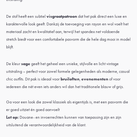
De stof heeft een subtiel
visgraatpatroon
dat het pak direct een luxe en
karaktervolle look geeft. Dankzij de toevoeging van rayon en wol voelt het
materiaal zacht en kwalitatief aan, terwijl het spandex net voldoende
stretch biedt voor een comfortabele pasvorm die de hele dag mooi in model
blijft.
De kleur
sage
geeft het geheel een unieke, stijlvolle en licht vintage
uitstraling – perfect voor zowel formele gelegenheden als moderne, casual
chic outfits. Dit pak is ideaal voor
bruiloften
,
evenementen
of voor
iedereen die nét even iets anders wil dan het traditionele blauw of grijs.
Ga voor een look die zowel klassiek als eigentijds is, met een pasvorm die
er goed uitziet én goed aanvoelt
Let op:
Douane- en invoerrechten kunnen van toepassing zijn en zijn
uitsluitend de verantwoordelijkheid van de klant.