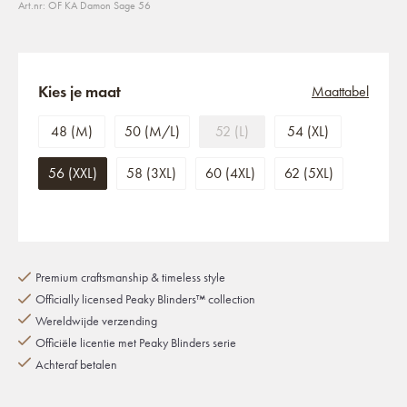
Art.nr: OF KA Damon Sage 56
Kies je maat
Maattabel
48 (M)
50 (M/L)
52 (L)
54 (XL)
56 (XXL)
58 (3XL)
60 (4XL)
62 (5XL)
Premium craftsmanship & timeless style
Officially licensed Peaky Blinders™ collection
Wereldwijde verzending
Officiële licentie met Peaky Blinders serie
Achteraf betalen