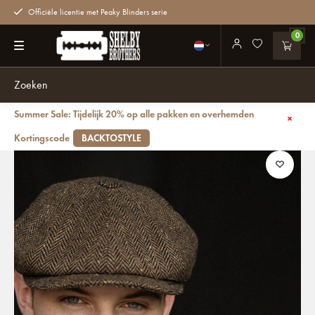
Officiële licentie met Peaky Blinders serie
0
Summer Sale: Tijdelijk 20% op alle pakken en overhemden
Terug
CitySport Cap Deluxe | Bruin Wol Visgraat | 8-Panelen
Kortingscode
BACKTOSTYLE