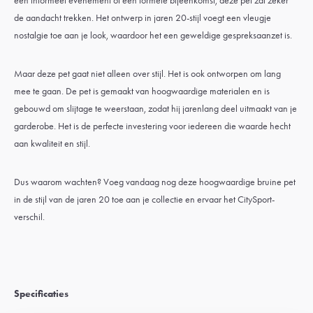
een informeel evenement of een formele bijeenkomst, deze pet zal zeker
de aandacht trekken. Het ontwerp in jaren 20-stijl voegt een vleugje
nostalgie toe aan je look, waardoor het een geweldige gespreksaanzet is.
Maar deze pet gaat niet alleen over stijl. Het is ook ontworpen om lang
mee te gaan. De pet is gemaakt van hoogwaardige materialen en is
gebouwd om slijtage te weerstaan, zodat hij jarenlang deel uitmaakt van je
garderobe. Het is de perfecte investering voor iedereen die waarde hecht
aan kwaliteit en stijl.
Dus waarom wachten? Voeg vandaag nog deze hoogwaardige bruine pet
in de stijl van de jaren 20 toe aan je collectie en ervaar het CitySport-
verschil.
Specificaties