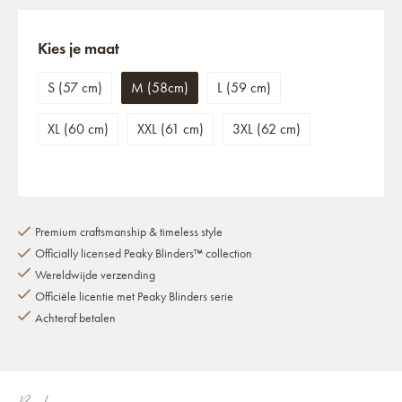
Kies je maat
S (57 cm)
M (58cm)
L (59 cm)
XL (60 cm)
XXL (61 cm)
3XL (62 cm)
Premium craftsmanship & timeless style
Officially licensed Peaky Blinders™ collection
Wereldwijde verzending
Officiële licentie met Peaky Blinders serie
Achteraf betalen