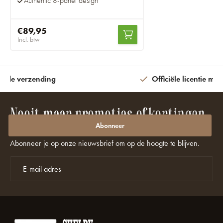
Authentic 8-panel design
€89,95
Incl. btw
ijde verzending
Officiële licentie met
Nooit meer promoties of kortingen
missen?
Abonneer
Abonneer je op onze nieuwsbrief om op de hoogte te blijven.