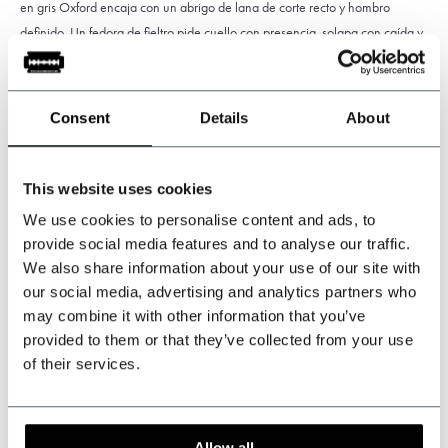
en gris Oxford encaja con un abrigo de lana de corte recto y hombro
definido. Un fedora de fieltro pide cuello con presencia, solapa con caída y
una corbata que sostenga el eje del pecho. La coherencia pesa más que el
guiño.
Consent
Details
About
El regreso selectivo: cómo llevarlo hoy
No volvió como norma. Volvió como elección consciente, y por eso exige
This website uses cookies
más criterio. Hoy se lleva cuando el resto del conjunto lo sostiene y el
We use cookies to personalise content and ads, to
contexto lo permite.
provide social media features and to analyse our traffic.
We also share information about your use of our site with
our social media, advertising and analytics partners who
Una newsboy rinde especialmente bien con un traje de tres piezas en
may combine it with other information that you’ve
tweed Harris o en espiga, porque comparten textura, origen y gramaje. La
provided to them or that they’ve collected from your use
visera dialoga con el ángulo de la solapa de muesca y con el volumen del
of their services.
chaleco. Un abrigo largo de paño, en tonos humo, marrón chocolate o
verde botella, refuerza esa lectura.
El fedora pide precisión. Elige fieltro con cuerpo, cinta discreta y un ala
Allow all