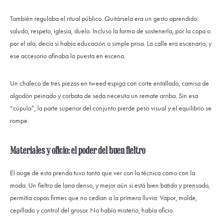
También regulaba el ritual público. Quitársela era un gesto aprendido:
saludo, respeto, iglesia, duelo. Incluso la forma de sostenerla, por la copa o
por el ala, decía si había educación o simple prisa. La calle era escenario, y
ese accesorio afinaba la puesta en escena.
Un chaleco de tres piezas en tweed espiga con corte entallado, camisa de
algodón peinado y corbata de seda necesita un remate arriba. Sin esa
“cúpula”, la parte superior del conjunto pierde peso visual y el equilibrio se
rompe.
Materiales y oficio: el poder del buen fieltro
El auge de esta prenda tuvo tanto que ver con la técnica como con la
moda. Un fieltro de lana denso, y mejor aún si está bien batido y prensado,
permitía copas firmes que no cedían a la primera lluvia. Vapor, molde,
cepillado y control del grosor. No había misterio, había oficio.