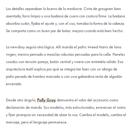
Los detalles separaban lo bueno de lo mediocre. Cinta de grosgrain bien
asentada, forro limpio y una badana de cuero con costura firme. La badana
absorbía sudor, fijaba el ajuste y, con el uso, tomaba la forma de la cabeza.
Se comporta como un buen par de botas: mejora cuando está bien hecho.
La newsboy seguía otra lógica. Allí manda el paño: tweed Harris de lana
virgen, merino peinado o mezclas robustas pensadas para la calle. Paneles
cosidos con tensión pareja, botón central y visera con entretela sólida. Esa
arquitectura textil explica por qué se integra tan bien con un abrigo de
paño pesado de hombro marcado o con una gabardina recta de algodón
encerado.
Desde otro ángulo,
Polly Gray
demuestra el valor del accesorio como
declaración de mando. Sus modelos, más estructurados, enmarcan el rostro
y fijan jerarquía sin necesidad de alzar la voz. Cambia el modelo, cambia el
mensaje, pero el lenguaje permanece.