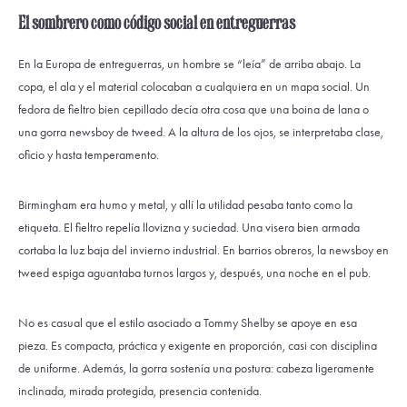
El sombrero como código social en entreguerras
En la Europa de entreguerras, un hombre se “leía” de arriba abajo. La
copa, el ala y el material colocaban a cualquiera en un mapa social. Un
fedora de fieltro bien cepillado decía otra cosa que una boina de lana o
una gorra newsboy de tweed. A la altura de los ojos, se interpretaba clase,
oficio y hasta temperamento.
Birmingham era humo y metal, y allí la utilidad pesaba tanto como la
etiqueta. El fieltro repelía llovizna y suciedad. Una visera bien armada
cortaba la luz baja del invierno industrial. En barrios obreros, la newsboy en
tweed espiga aguantaba turnos largos y, después, una noche en el pub.
No es casual que el estilo asociado a Tommy Shelby se apoye en esa
pieza. Es compacta, práctica y exigente en proporción, casi con disciplina
de uniforme. Además, la gorra sostenía una postura: cabeza ligeramente
inclinada, mirada protegida, presencia contenida.