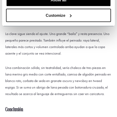
proporcionada a la estatura. Si el hombro es estrecho, un ala grande
descompensa. Con gabardina, cuida que el sombrero no compita con el
Customize
cuello levantado ni con una solapa muy amplia.
La clave sigue siendo el ajuste. Uno grande “baila” y resta presencia. Uno
pequeño parece prestado. También influye el peinado: raya lateral,
laterales más cortos y volumen controlado arriba ayudan a que la copa
asiente y el conjunto se vea intencional.
Una combinación sólida, sin teatralidad, sería chaleco de tres piezas en
lana merino gris medio con corte entallado, camisa de algodón peinado en
blanco roto, corbata de seda en granate oscuro y newsboy en tweed
espiga. Si se suma un abrigo de lana pesada con botonadura cruzada, el
resultado se acerca al lenguaje de entreguerras sin caer en caricatura.
Conclusión