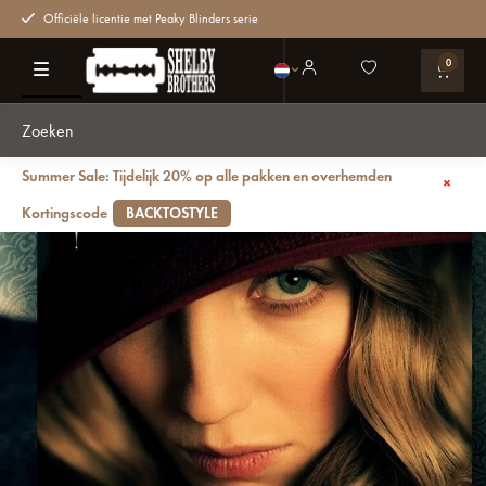
Officiële licentie met Peaky Blinders serie
0
Summer Sale: Tijdelijk 20% op alle pakken en overhemden
Terug
Sombreros de hombre: historia y estilo
Blog
Kortingscode
BACKTOSTYLE