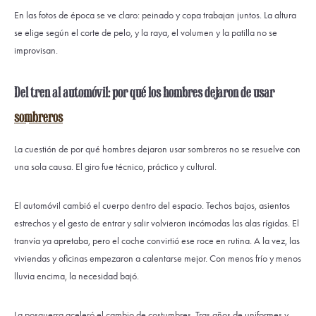
En las fotos de época se ve claro: peinado y copa trabajan juntos. La altura
se elige según el corte de pelo, y la raya, el volumen y la patilla no se
improvisan.
Del tren al automóvil: por qué los hombres dejaron de usar
sombreros
La cuestión de por qué hombres dejaron usar sombreros no se resuelve con
una sola causa. El giro fue técnico, práctico y cultural.
El automóvil cambió el cuerpo dentro del espacio. Techos bajos, asientos
estrechos y el gesto de entrar y salir volvieron incómodas las alas rígidas. El
tranvía ya apretaba, pero el coche convirtió ese roce en rutina. A la vez, las
viviendas y oficinas empezaron a calentarse mejor. Con menos frío y menos
lluvia encima, la necesidad bajó.
La posguerra aceleró el cambio de costumbres. Tras años de uniformes y