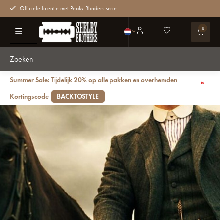
Officiële licentie met Peaky Blinders serie
0
Summer Sale: Tijdelijk 20% op alle pakken en overhemden
Terug
Sastrería masculina de los años 20
Blog
Kortingscode
BACKTOSTYLE