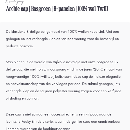
Beschrijving
Archie cap | Bosgroen | 8-panelen | 100% wol Twill
De klassieke 8-delige pet gemaakt van 100% wollen keperstof. Met een
gebogen en iets verlengde klep en satijnen voering voor de beste stijl en
perfecte pasvorm.
Stap binnen in de wereld van stijlvolle nostalgie met onze bosgroene 8-
delige cap, die met trots zijn oorsprong vindt in de jaren '20. Gemaakt van
hoogwaardige 100% twill wol, belichaamt deze cap de tijdloze elegantie
en het vakmanschap van die vervlogen periode. De subtiel gebogen, iets
verlengde klep en de satijnen polyester voering zorgen voor een verfijnde
uitstraling en comfort.
Deze cap is niet zomaar een accessoire; het is een knipoog naar de
iconische Peaky Blinders-serie, waarin dergelijke caps een onmiskenbaar
kenmerk waren van de hoofdpersonages.