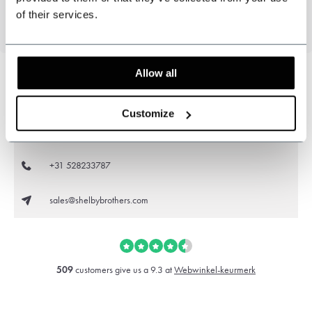
measure
wool
caps
of their services.
Allow all
Kunnen wij u helpen?
Customize
Klantenservice:
+31 528233787
sales@shelbybrothers.com
509
customers give us a 9.3 at
Webwinkel-keurmerk