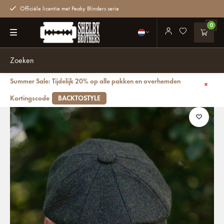
Officiële licentie met Peaky Blinders serie
0
Summer Sale: Tijdelijk 20% op alle pakken en overhemden
Terug
Archie cap | Bosgroen | 8-panelen | 100% wol Twill
Kortingscode
BACKTOSTYLE