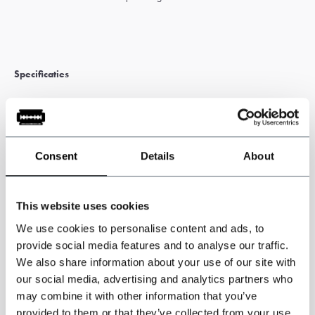
Specificaties
100% twill 8 panelen pet
Kleur: bosgroen.
Stijlvol en authentiek.
Consent
Details
About
Tijdloos Edwardiaans model uit de jaren 20.
Met het karakteristieke Shelby scheermesje.
Goede pasvorm, verkrijgbaar in maten S, M, L en XL.
This website uses cookies
We use cookies to personalise content and ads, to
provide social media features and to analyse our traffic.
We also share information about your use of our site with
our social media, advertising and analytics partners who
may combine it with other information that you’ve
provided to them or that they’ve collected from your use