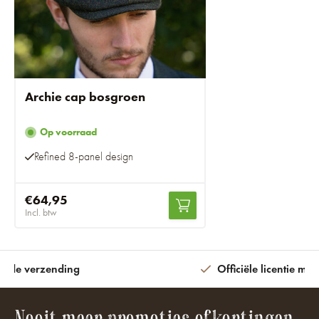
Archie cap bosgroen
Op voorraad
Refined 8-panel design
€64,95
Incl. btw
ijde verzending
Officiële licentie met
Nooit meer promoties of kortingen