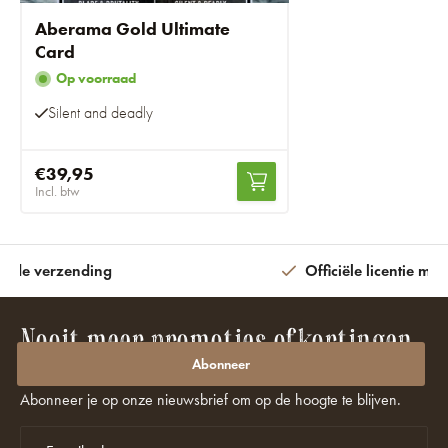
Aberama Gold Ultimate
Card
Op voorraad
Silent and deadly
€39,95
Incl. btw
ijde verzending
Officiële licentie met
Nooit meer promoties of kortingen
missen?
Abonneer
Abonneer je op onze nieuwsbrief om op de hoogte te blijven.