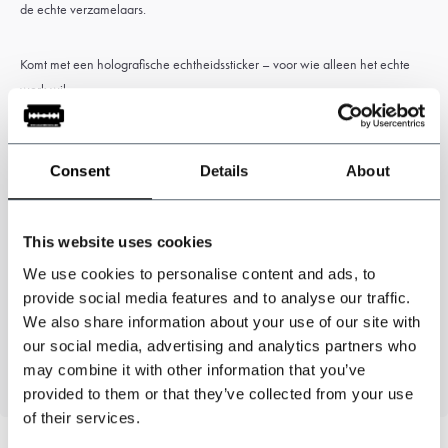
de echte verzamelaars.
Komt met een holografische echtheidssticker – voor wie alleen het echte
werk wil.
Consent
Details
About
Specificaties
This website uses cookies
Materiaal:
Plexiglas
We use cookies to personalise content and ads, to
Afmeting:
37x25cm
provide social media features and to analyse our traffic.
Personage:
Aberama Gold
We also share information about your use of our site with
our social media, advertising and analytics partners who
Officieel gelicentieerd Peaky Blinders™ product
may combine it with other information that you’ve
provided to them or that they’ve collected from your use
of their services.