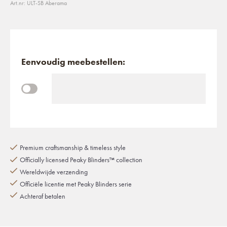
Art.nr: ULT-SB Aberama
Eenvoudig meebestellen:
Premium craftsmanship & timeless style
Officially licensed Peaky Blinders™ collection
Wereldwijde verzending
Officiële licentie met Peaky Blinders serie
Achteraf betalen