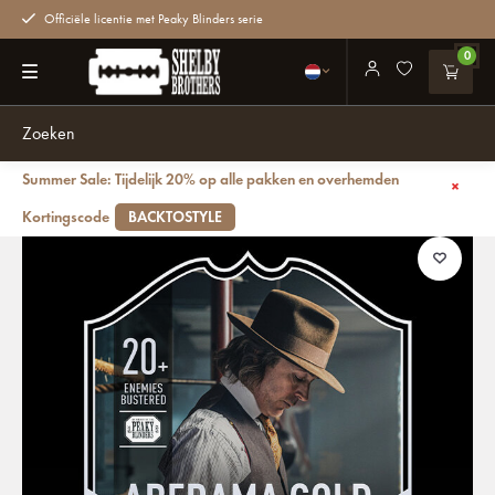
Officiële licentie met Peaky Blinders serie
0
Summer Sale: Tijdelijk 20% op alle pakken en overhemden
Terug
Aberama Gold | Ultimate Card | Plexiglas Bord | Peaky Blinders
Kortingscode
BACKTOSTYLE