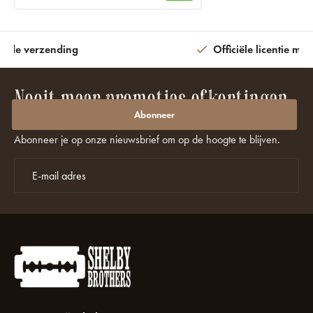
ijde verzending
Officiële licentie met
Nooit meer promoties of kortingen
missen?
Abonneer
Abonneer je op onze nieuwsbrief om op de hoogte te blijven.