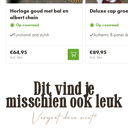
Horloge goud met bal en
Deluxe cap gro
albert chain
Op voorraad
Op voorraad
Functional and stylish
Authentic 8-panel d
€64,95
€89,95
Incl. btw
Incl. btw
Dit vind je
misschien ook leuk
Vergeet deze niet!