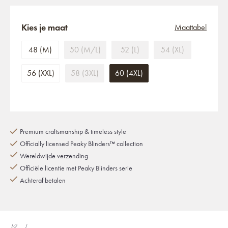
Kies je maat
Maattabel
48 (M)
50 (M/L)
52 (L)
54 (XL)
56 (XXL)
58 (3XL)
60 (4XL)
Premium craftsmanship & timeless style
Officially licensed Peaky Blinders™ collection
Wereldwijde verzending
Officiële licentie met Peaky Blinders serie
Achteraf betalen