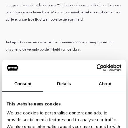
terugvoert naar de stijlvolle jaren '20, bekijk dan onze collectie en kies ons
prachtige groene tweed pak. Met ons pak maak je zeker een statement en
zul je er onberispelijk uitzien op elke gelegenheid.
Let op:
Douane- en invoerrechten kunnen van toepassing zijn en zijn
uitsluitend de verantwoordelijkheid van de klant.
Specificaties
Driedelig jack, gilet en broek.
Consent
Details
About
3-delig tweed pak Windowpane Tweed.
Geïnspireerd door de Peaky Blinders
Kleur: groen
This website uses cookies
Tweedpatroon: Windowpane.
We use cookies to personalise content and ads, to
85% polyester 15% wol
provide social media features and to analyse our traffic.
We also share information about your use of our site with