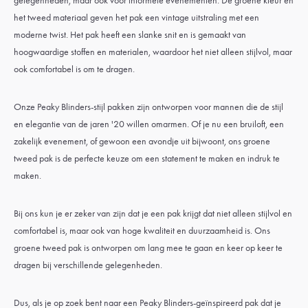
gelegenheden, maar ook voor informele evenementen. De groene kleur en
het tweed materiaal geven het pak een vintage uitstraling met een
moderne twist. Het pak heeft een slanke snit en is gemaakt van
hoogwaardige stoffen en materialen, waardoor het niet alleen stijlvol, maar
ook comfortabel is om te dragen.
Onze Peaky Blinders-stijl pakken zijn ontworpen voor mannen die de stijl
en elegantie van de jaren '20 willen omarmen. Of je nu een bruiloft, een
zakelijk evenement, of gewoon een avondje uit bijwoont, ons groene
tweed pak is de perfecte keuze om een statement te maken en indruk te
maken.
Bij ons kun je er zeker van zijn dat je een pak krijgt dat niet alleen stijlvol en
comfortabel is, maar ook van hoge kwaliteit en duurzaamheid is. Ons
groene tweed pak is ontworpen om lang mee te gaan en keer op keer te
dragen bij verschillende gelegenheden.
Dus, als je op zoek bent naar een Peaky Blinders-geïnspireerd pak dat je