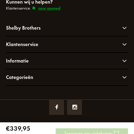
Kunnen wij u helpen?
Klantenservice:
now opened
Shelby Brothers
Klantenservice
Informatie
Categorieën
€339,95
KVK nummer:
72049766
btw-nummer:
NL858964065B01
Toevoegen aan winkelwagen