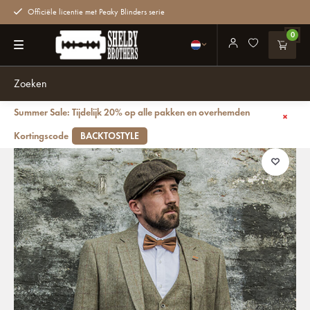
Officiële licentie met Peaky Blinders serie
0
Summer Sale: Tijdelijk 20% op alle pakken en overhemden
Terug
3-delig Peaky Blinders Gaston Green - Confectiepak
Kortingscode
BACKTOSTYLE