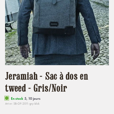
Jeramiah - Sac à dos en
tweed - Gris/Noir
En stock
5, 10 jours
Art.nr: SB-OF-2011-gry-blck