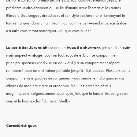
de notre collection Shelby Brothers Ltd. Tout comme
Jeremiah Jesus
, le
prédicateur afro-caribéen qui se lie d'amitié avec
Thomas
et les autres
Blinders. Ses longues dreadlocks et son style vestimentaire flamboyant le
font remarquer dans
Small Heath
, tout comme ce
tweed
et ce
sac à dos
en cuir
vous feront remarquer - où que vous alliez !
Le sac à dos Jeremiah
associe un
tweed à chevrons
gris uni à un
cuir
noir aspect vintage
, pour un look robuste et brut. Le compartiment
principal spacieux est divisé en deux et il y a un compartiment séparé
rembourré pour un ordinateur portable jusqu'à 15,6 pouces. Plusieurs petits
compartiments et poches de rangement vous permettent d'organiser vos
affaires de manière claire et ordonnée. Veuillez noter les détails
magnifiques et soigneusement appliqués, tels que le fond et les sangles en
cuir, et le logo exclusif du rasoir Shelby.
.
Caractéristiques