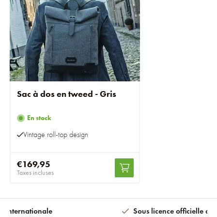
Sac à dos en tweed - Gris
En stock
Vintage roll-top design
€169,95
Taxes incluses
n internationale
Sous licence officielle av