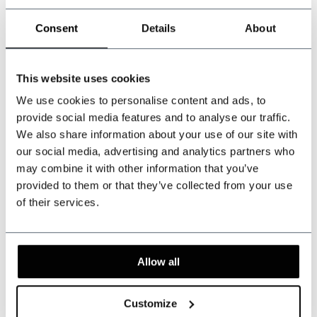
Pouvons-nous vous aider ?
Consent
Details
About
Service à la clientèle:
+31 528233787
This website uses cookies
We use cookies to personalise content and ads, to
sales@shelbybrothers.com
provide social media features and to analyse our traffic.
We also share information about your use of our site with
our social media, advertising and analytics partners who
may combine it with other information that you’ve
509
customers give us a 9.3 at
Webwinkel-keurmerk
provided to them or that they’ve collected from your use
of their services.
Partager ce produit
Allow all
Évaluations
Customize