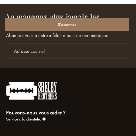
Ne manquez plus jamais les
promotions ou les réductions ?
S'abonner
Abonnez-vous à notre infolettre pour ne rien manquer.
Pouvons-nous vous aider ?
Service à la clientèle: