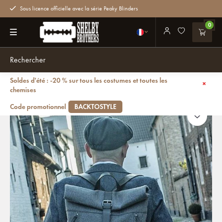
Sous licence officielle avec la série Peaky Blinders
0
Soldes d'été : -20 % sur tous les costumes et toutes les
Retour
Jeramiah - Sac à dos en tweed - Gris/Noir
chemises
Code promotionnel
BACKTOSTYLE