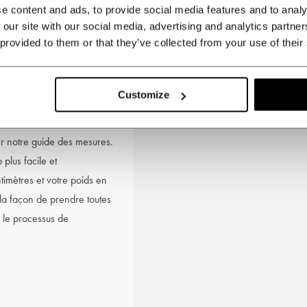
 look complet Shelby
e content and ads, to provide social media features and to analy
 our site with our social media, advertising and analytics partn
 provided to them or that they’ve collected from your use of their
Customize
ostume sur mesure et obtenez
à votre taille. Avant de
ger notre guide des mesures.
lus facile et
timètres et votre poids en
 la façon de prendre toutes
 le processus de