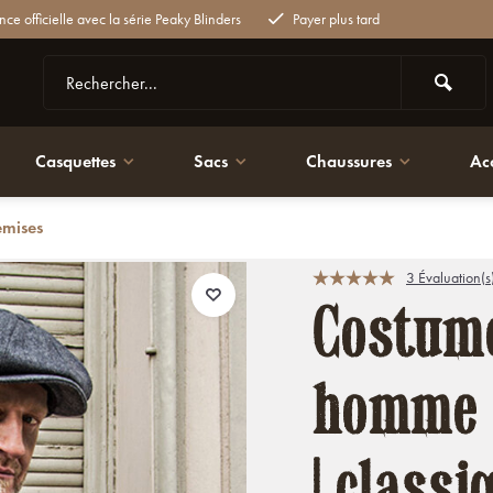
nce officielle avec la série Peaky Blinders
Payer plus tard
Casquettes
Sacs
Chaussures
Ac
emises
classique noir moucheté | Thomas Shelby | Peaky Blinders
3 Évaluation(s
Costum
homme |
| class