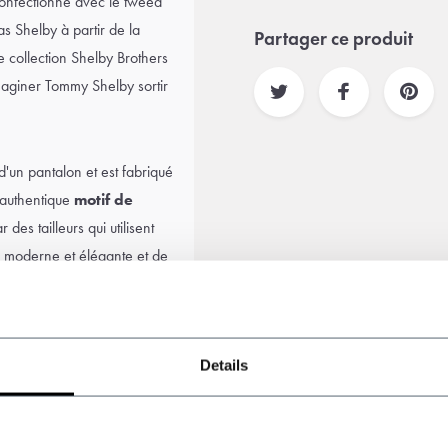
 confectionné avec le tweed
 Shelby à partir de la
Partager ce produit
e collection Shelby Brothers
'imaginer Tommy Shelby sortir
'un pantalon et est fabriqué
n authentique
motif de
 des tailleurs qui utilisent
moderne et élégante et de
ouche de classe à votre
t les loisirs. Et bien sûr,
style Peaky Blinders
!
.
Details
age
,
une chemise
te plate
ou
chapeau