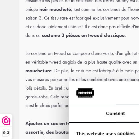
costume trois pièces de la collection des frères Shelby est
unique
noir moucheté
, tout comme les costumes de Thomas
saison 3. Ce tissu rare est fabriqué exclusivement pour notr
et est donc totalement unique ! Il n'est donc pas difficile d
dans ce
costume 3 pièces en tweed classique
.
Le costume en tweed se compose d'une veste, d'un gilet et d
en véritable
tweed anglais
de la plus haute qualité avec u
moucheture
. De plus, le costume est fabriqué à la main par
vos mesures personnelles et les combinent avec une coupe 
jolis détails. En bref : un costume unique qui ajoutera une t
garde-robe. Cela rend ce costume Peaky idéal pour le travail e
c'est le choix parfait pour une
fête de mariage dans le 
Consent
Ajoutez un
sac en tweed
,
des bottes de style vint
assortie
,
des boutons de manchette
et une
casquet
9,3
This website uses cookies