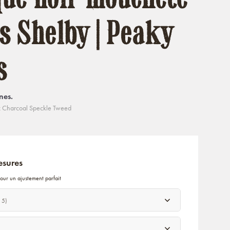
s Shelby | Peaky
s
nes.
c Charcoal Speckle Tweed
esures
our un ajustement parfait
 5)