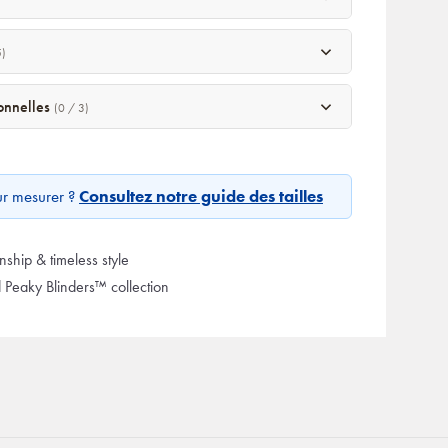
5)
sonnelles
(0 / 3)
ur mesurer ?
Consultez notre guide des tailles
ship & timeless style
d Peaky Blinders™ collection