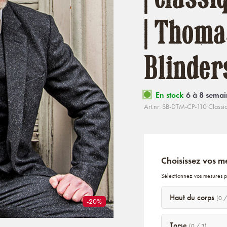
| Thoma
Blinder
En stock
6 à 8 semai
Art.nr: SB-DTM-CP-110 Classi
Choisissez vos m
Sélectionnez vos mesures p
Haut du corps
(0 /
-20%
Torse
(0 / 3)