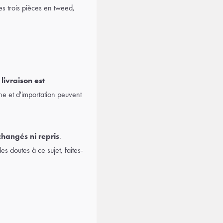
s trois pièces en tweed,
 livraison est
ne et d'importation peuvent
changés ni repris
.
 doutes à ce sujet, faites-