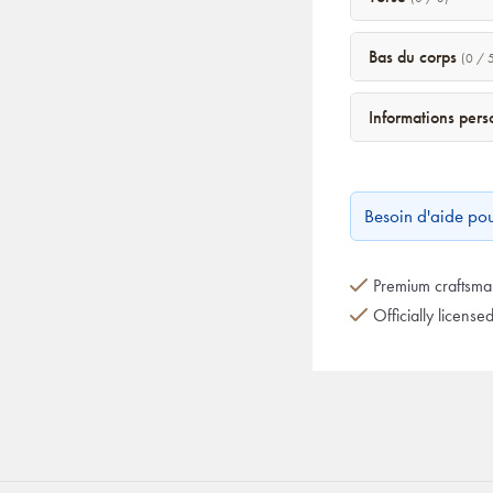
Bas du corps
(0 / 
Informations per
Besoin d'aide po
Premium craftsman
Officially license