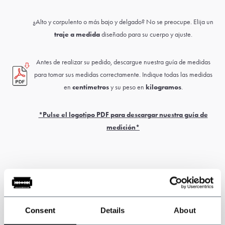
¿Alto y corpulento o más bajo y delgado? No se preocupe. Elija un
traje a medida
diseñado para su cuerpo y ajuste.
Antes de realizar su pedido, descargue nuestra guía de medidas
para tomar sus medidas correctamente. Indique todas las medidas
en
centímetros
y su peso en
kilogramos
.
*Pulse el logotipo PDF para descargar nuestra guía de
medición*
Nota: este producto está hecho a mano. El plazo de entrega suele
ser de 6 a 8 semanas.
Pueden aplicarse derechos de aduana y de
Consent
Details
About
importación y son responsabilidad exclusiva del cliente.