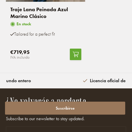
Traje Lana Peinada Azul
Marino Clásico
En stock
Tailored for a perfect fit
€719,95
IVA incluido
l mundo entero
Licencia oficial de la
¿No volverás a perderte
promociones ni descuentos?
Suscribirse
Subscribe to our newsletter to stay updated.