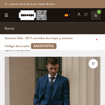
Licencia oficial de la serie Peaky Blinders
0
Summer Sale: -20 % en todos los trajes y camisas
Volver atrás
Traje sastre hombre | Traje 3 piezas | Azul Marino | Lana estambre |
Código descuento
BACKTOSTYLE
Ligero y transpirable