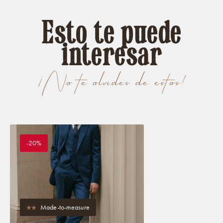
Esto te puede
interesar
¡No te olvides de estos!
-20%
Made-to-measure