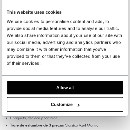
* Los artículos hechos a medida
no se pueden cambiar ni devolver
.
This website uses cookies
Mida con cuidado el tamaño correcto del traje. Si no tiene seguridad de
We use cookies to personalise content and ads, to
esto, hágalo medir por un sastre o por un sastre ambulante.
provide social media features and to analyse our traffic.
We also share information about your use of our site with
our social media, advertising and analytics partners who
may combine it with other information that you’ve
provided to them or that they’ve collected from your use
Especificaciones
of their services.
Color: Azul marino.
Diseño: Liso.
Allow all
Lana peinada de alta calidad, 75% lana
Gramaje: 280 g/m²
Forro de satén
Customize
Chaqueta, chaleco y pantalón.
Traje de estambre de 3 piezas
Classico Azul Marino.