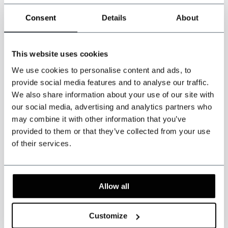
Consent
Details
About
¿Alto y corpulento o más bajo y delgado? No se preocupe. Elija un
traje a medida
diseñado para su cuerpo y ajuste.
This website uses cookies
Antes de realizar su pedido, descargue nuestra guía de medidas
We use cookies to personalise content and ads, to
para tomar sus medidas correctamente. Indique todas las medidas
provide social media features and to analyse our traffic.
en
centímetros
y su peso en
kilogramos
.
We also share information about your use of our site with
our social media, advertising and analytics partners who
*Pulse el logotipo PDF para descargar nuestra guía de
may combine it with other information that you’ve
medición*
provided to them or that they’ve collected from your use
of their services.
Nota: este producto está hecho a mano. El plazo de entrega suele
Allow all
ser de 5 a 6 semanas.
Pueden aplicarse derechos de aduana y de
importación y son responsabilidad exclusiva del cliente.
Customize