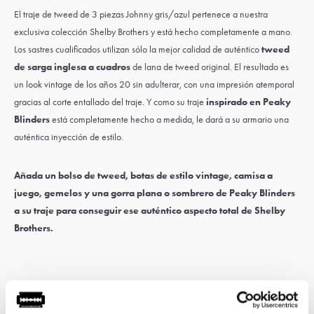
El traje de tweed de 3 piezas Johnny gris/azul pertenece a nuestra
exclusiva colección Shelby Brothers y está hecho completamente a mano.
Los sastres cualificados utilizan sólo la mejor calidad de auténtico
tweed
de sarga inglesa a cuadros
de lana de tweed original. El resultado es
un look vintage de los años 20 sin adulterar, con una impresión atemporal
gracias al corte entallado del traje. Y como su traje
inspirado en Peaky
Blinders
está completamente hecho a medida, le dará a su armario una
auténtica inyección de estilo.
Añada un
bolso de tweed
,
botas de estilo vintage
,
camisa a
juego
,
gemelos
y una
gorra plana
o
sombrero
de Peaky Blinders
a su traje para conseguir ese auténtico aspecto total de Shelby
Brothers.
Guía de medidas