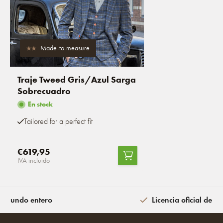
Made-to-measure
Traje Tweed Gris/Azul Sarga
Sobrecuadro
En stock
Tailored for a perfect fit
€619,95
IVA incluido
l mundo entero
Licencia oficial de la