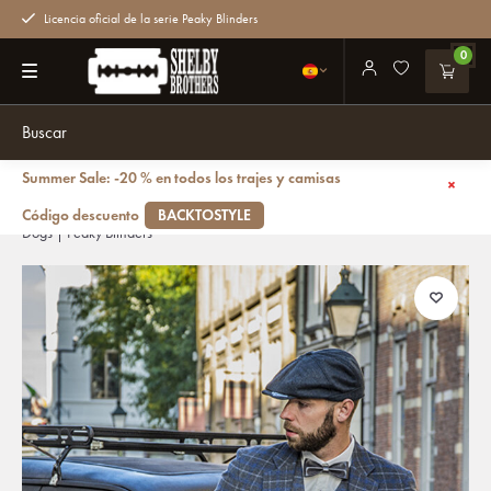
Licencia oficial de la serie Peaky Blinders
0
Summer Sale: -20 % en todos los trajes y camisas
Volver atrás
Traje sastre hombre | Traje 3 piezas | Gris/Azul Overcheck Twill | Johnny
Código descuento
BACKTOSTYLE
Dogs | Peaky Blinders