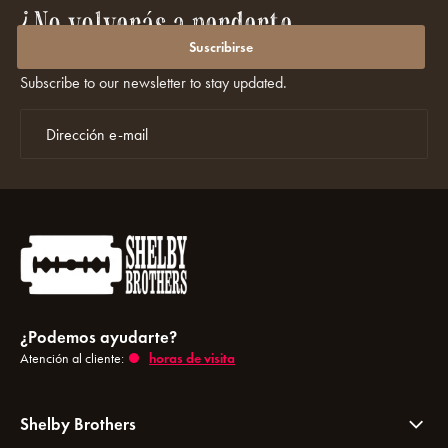
¿No volverás a perderte
promociones ni descuentos?
Suscribirse
Subscribe to our newsletter to stay updated.
¿Podemos ayudarte?
Atención al cliente:
horas de visita
Shelby Brothers