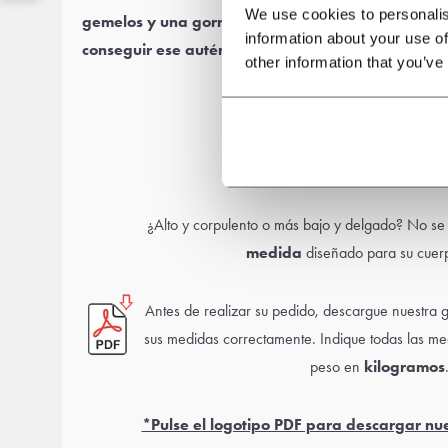
We use cookies to personalis
gemelos
y una
gorra plana
o
sombrero
de Peaky B
information about your use of
conseguir ese auténtico aspecto total de Shelby Br
other information that you’ve
Guía de medidas
¿Alto y corpulento o más bajo y delgado? No se
medida
diseñado para su cuerp
Antes de realizar su pedido, descargue nuestra 
sus medidas correctamente. Indique todas las m
peso en
kilogramos
*Pulse el logotipo PDF para descargar nu