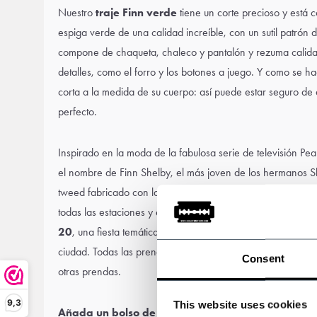
Nuestro
traje Finn verde
tiene un corte precioso y está
espiga verde de una calidad increíble, con un sutil patrón
compone de chaqueta, chaleco y pantalón y rezuma calidad
detalles, como el forro y los botones a juego. Y como se ha
corta a la medida de su cuerpo: así puede estar seguro de 
perfecto.
Inspirado en la moda de la fabulosa serie de televisión Peak
el nombre de Finn Shelby, el más joven de los hermanos She
tweed fabricado con lana de primera calidad hace que este
todas las estaciones y es una gran elección para
una boda
20
, una fiesta temática de Peaky Blinders o simplemente p
ciudad. Todas las prendas pueden llevarse también por se
Consent
otras prendas.
9,3
This website uses cookies
Añada un
bolso de tweed
,
botas de estilo vintage