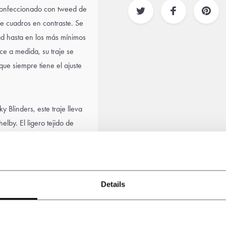
 confeccionado con tweed de
 de cuadros en contraste. Se
 hasta en los más mínimos
ce a medida, su traje se
que siempre tiene el ajuste
y Blinders, este traje lleva
lby. El ligero tejido de
 traje sea perfecto para
 al estilo de los años
ara pasear con estilo por la
parado, en combinación con
Details
,
camisa a juego
,