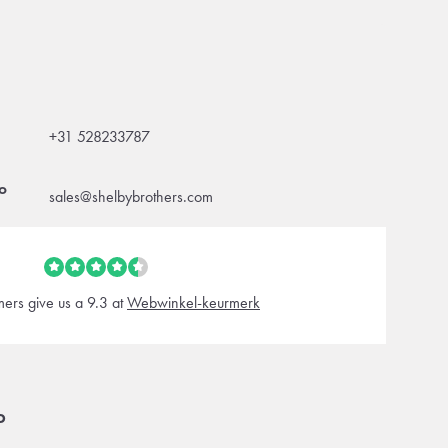
+31 528233787
o
sales@shelbybrothers.com
ers give us a 9.3 at
Webwinkel-keurmerk
o