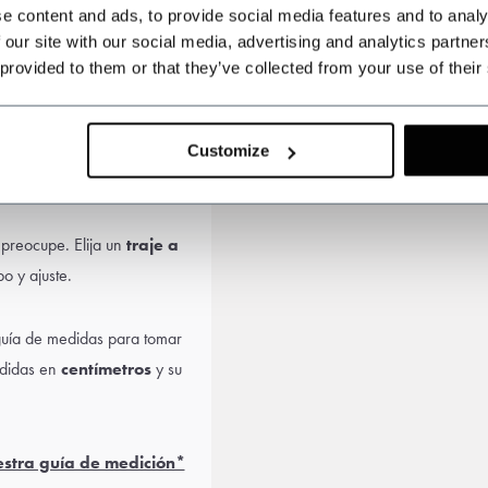
e content and ads, to provide social media features and to analy
linders a su traje para
 our site with our social media, advertising and analytics partn
others.
 provided to them or that they’ve collected from your use of their
Customize
 preocupe. Elija un
traje a
o y ajuste.
guía de medidas para tomar
edidas en
centímetros
y su
.
estra guía de medición*