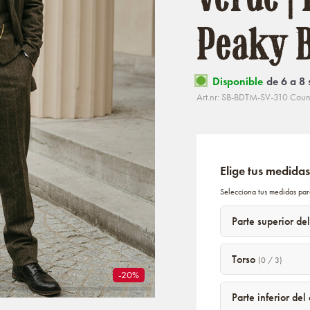
Peaky B
Disponible
de 6 a 8
Art.nr: SB-BDTM-SV-310 Coun
Elige tus medidas
Selecciona tus medidas par
Parte superior de
Torso
(0 / 3)
-20%
Parte inferior de