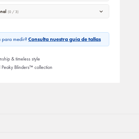
onal
(0 / 3)
a para medir?
Consulta nuestra guía de tallas
ship & timeless style
d Peaky Blinders™ collection