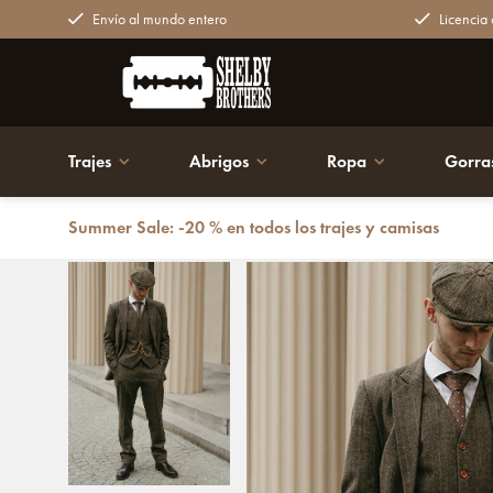
Envío al mundo entero
Licencia o
Trajes
Abrigos
Ropa
Gorra
Summer Sale: -20 % en todos los trajes y camisas
Volver atrás
Traje sastre hombre | Traje 3 piezas | Espiga ver