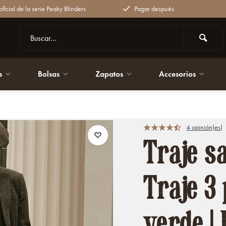
ficial de la serie Peaky Blinders
Pagar después
s
Bolsas
Zapatos
Accesorios
de | Finn Shelby | Peaky Blinders
4 opinión(es)
Traje s
Traje 3 
verde | 