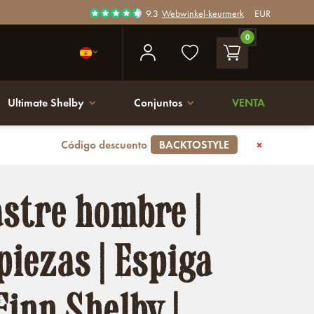
9.3
Webwinkel-keurmerk
EUR
0
Ultimate Shelby
Conjuntos
VENTA
Código descuento
BACKTOSTYLE
astre hombre |
piezas | Espiga
Finn Shelby |