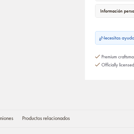
Información pers
¿Necesitas ayud
Premium craftsman
Officially license
niones
Productos relacionados