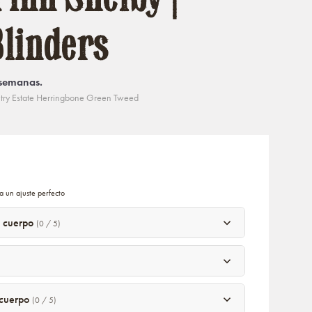
linders
 semanas.
try Estate Herringbone Green Tweed
a un ajuste perfecto
l cuerpo
(0 / 5)
l cuerpo
(0 / 5)