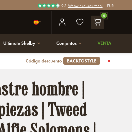
9.3
Webwinkel-keurmerk
EUR
0
Ultimate Shelby
Conjuntos
VENTA
Código descuento
BACKTOSTYLE
astre hombre |
 piezas | Tweed
Alfie Solomons |