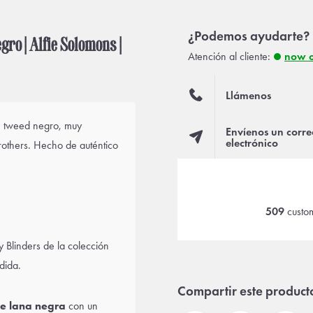
¿Podemos ayudarte?
gro | Alfie Solomons |
Atención al cliente:
now 
Llámenos
e tweed negro, muy
Envíenos un corre
electrónico
others. Hecho de auténtico
509
custom
 Blinders de la colección
dida.
Compartir este product
de lana negra
con un