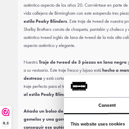
auténtico aspecto de los años 20. Conviértase en parte de
vida callejera de Birmingham con este estupendo tres piez
estilo Peaky Blinders
. Este traje de tweed de nuestra pr
Shelby Brothers consta de chaqueta, pantalón y chaleco y 
auténtico tweed inglés de lana de tweed de la más alta cal
aspecto auténtico y elegante.
Nuestro
Traje de tweed de 3 piezas en lana negra
g
a su vestuario. Este traje fresco y lujoso está
hecho a ma
destreza
y está cortado con un ajuste moderno y elegante
traje perfecto para el trabajo, los negocios y el ocio y la 
al estilo Peaky Blinders
.
Consent
Añada un
bolso de tweed
,
botas de estilo vintage
gemelos
y una
gorra plana
o
sombrero
de Peaky B
9,3
This website uses cookies
conseguir ese auténtico aspecto total de Shelby Br