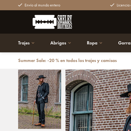
Envío al mundo entero
Licencia o
Trajes
Abrigos
Ropa
Gorra
Summer Sale: -20 % en todos los trajes y camisas
Volver atrás
Traje sastre hombre | Traje 3 piezas | Tweed neg