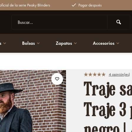
ficial de la serie Peaky Blinders
Pagar después
s
Bolsas
Zapatos
Accesorios
ro | Alfie Solomons | Peaky Blinders
4 opinión(es)
Traje s
Traje 3
negro | 