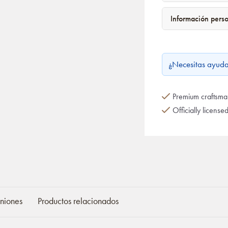
Información pers
¿Necesitas ayud
Premium craftsman
Officially license
niones
Productos relacionados