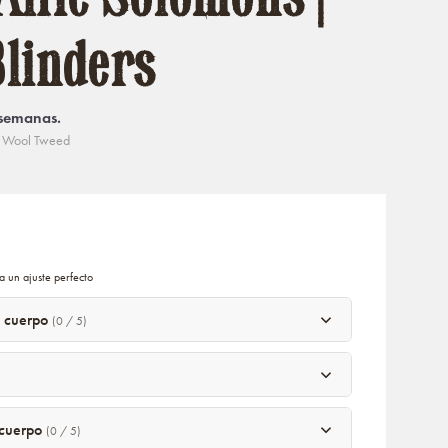
linders
 semanas.
k Wool Tweed
a un ajuste perfecto
l cuerpo
(0 / 5)
l cuerpo
(0 / 5)