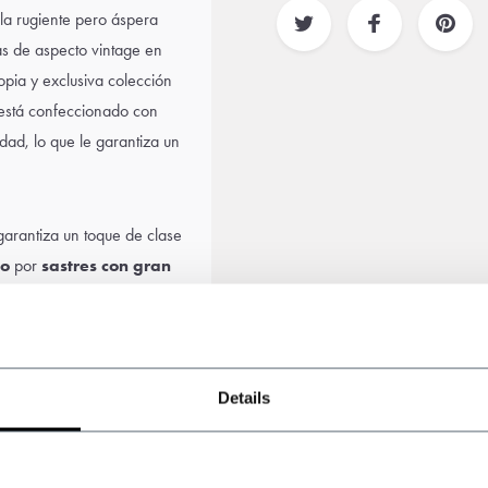
 la rugiente pero áspera
as de aspecto vintage en
opia y exclusiva colección
está confeccionado con
idad, lo que le garantiza un
arantiza un toque de clase
no
por
sastres con gran
 con grandes detalles. El
mejor opción para una
boda
Details
,
camisa a juego
,
linders a su traje para
others.