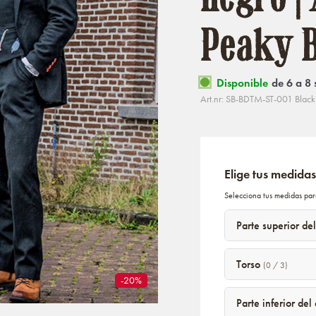
Peaky B
Disponible
de 6 a 8
Art.nr: SB-BDTM-ST-001 Blac
Elige tus medidas
Selecciona tus medidas par
Parte superior de
Torso
(0 / 3)
-20%
Parte inferior de