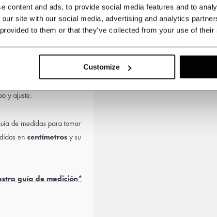
e content and ads, to provide social media features and to analy
 our site with our social media, advertising and analytics partn
 provided to them or that they’ve collected from your use of their
Customize
 preocupe. Elija un
traje a
o y ajuste.
guía de medidas para tomar
edidas en
centímetros
y su
.
estra guía de medición*