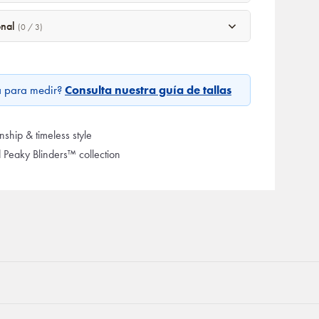
onal
(0 / 3)
a para medir?
Consulta nuestra guía de tallas
ship & timeless style
d Peaky Blinders™ collection