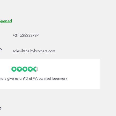
opened
+31 528233787
o
sales@shelbybrothers.com
ers give us a 9.3 at
Webwinkel-keurmerk
o