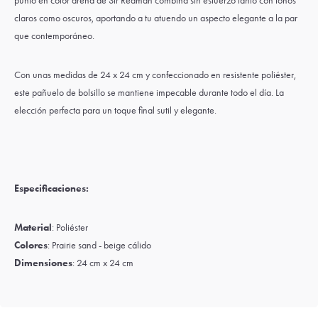
punto en color arena de Sir Redman combina sin esfuerzo tanto con tonos
claros como oscuros, aportando a tu atuendo un aspecto elegante a la par
que contemporáneo.
Con unas medidas de 24 x 24 cm y confeccionado en resistente poliéster,
este pañuelo de bolsillo se mantiene impecable durante todo el día. La
elección perfecta para un toque final sutil y elegante.
Especificaciones:
Material
: Poliéster
Colores
: Prairie sand - beige cálido
Dimensiones
: 24 cm x 24 cm