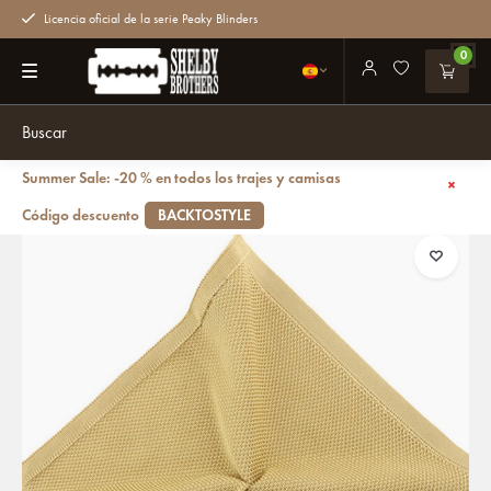
Licencia oficial de la serie Peaky Blinders
0
Summer Sale: -20 % en todos los trajes y camisas
Volver atrás
Corbata de lujo | Prairie Sand | De punto | Para hombres
Código descuento
BACKTOSTYLE