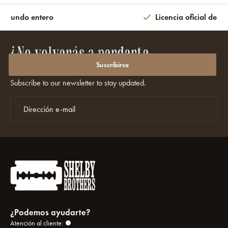
l mundo entero
Licencia oficial de la
¿No volverás a perderte
promociones ni descuentos?
Suscribirse
Subscribe to our newsletter to stay updated.
¿Podemos ayudarte?
Atención al cliente: