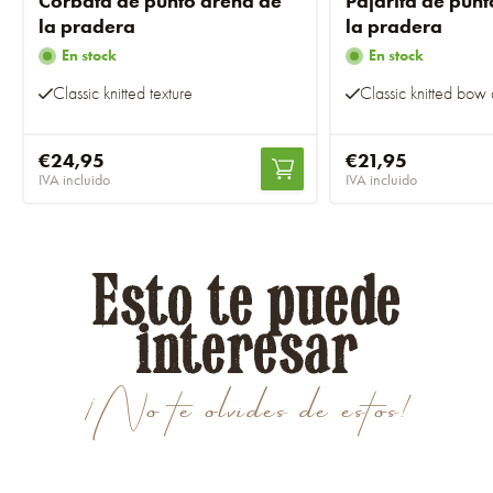
Corbata de punto arena de
Pajarita de pun
la pradera
la pradera
En stock
En stock
Classic knitted texture
Classic knitted bow
€24,95
€21,95
IVA incluido
IVA incluido
Esto te puede
interesar
¡No te olvides de estos!