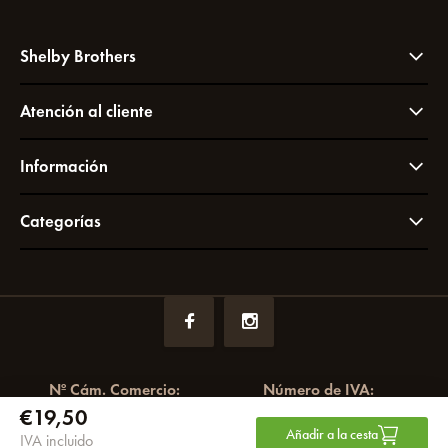
Shelby Brothers
Atención al cliente
Información
Categorías
Nº Cám. Comercio:
Número de IVA:
€19,50
72049766
NL858964065B01
Añadir a la cesta
IVA incluido