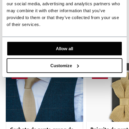
our social media, advertising and analytics partners who
may combine it with other information that you’ve
provided to them or that they’ve collected from your use
Este producto se suele comprar con...
of their services.
Compre al por mayor y ahorre
Allow all
Customize
-20%
-20%