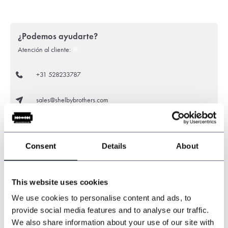
¿Podemos ayudarte?
Atención al cliente:
+31 528233787
sales@shelbybrothers.com
Consent
Details
About
509
customers give us a 9.3 at
Webwinkel-keurmerk
This website uses cookies
We use cookies to personalise content and ads, to
Compartir este producto
provide social media features and to analyse our traffic.
We also share information about your use of our site with
Opiniones