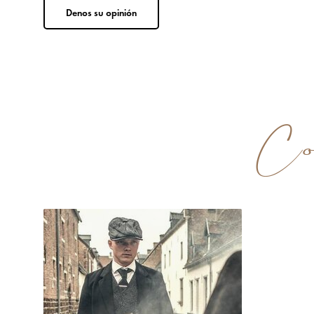
Denos su opinión
Com