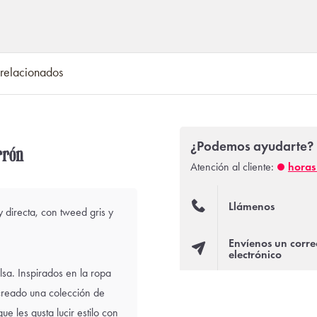
 relacionados
¿Podemos ayudarte?
rrón
Atención al cliente:
horas 
Llámenos
 directa, con tweed gris y
Envíenos un corre
electrónico
lsa. Inspirados en la ropa
reado una colección de
e les gusta lucir estilo con