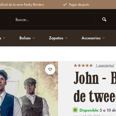
ficial de la serie Peaky Blinders
Pagar después
s
Bolsas
Zapatos
Accesorios
́n
1 opinión(es)
John - B
de twee
Disponible
5 a 10 dí