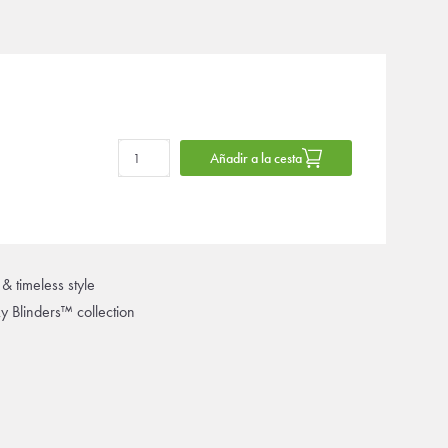
Añadir a la cesta
& timeless style
ky Blinders™ collection