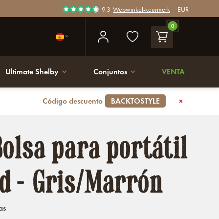
9.3
Webwinkel-keurmerk
EUR
0
Ultimate Shelby
Conjuntos
VENTA
Código descuento
BACKTOSTYLE
olsa para portátil
d - Gris/Marrón
as