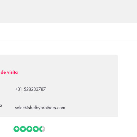
de visita
+31 528233787
o
sales@shelbybrothers.com