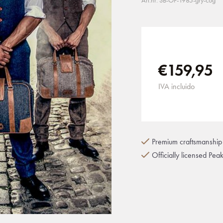
Art.nr: SB-OF-1985-gry-cog
€159,95
IVA incluido
Premium craftsmanship 
Officially licensed Pea