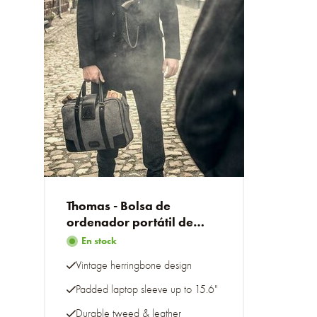
Thomas - Bolsa de
ordenador portátil de
tweed gris
En stock
Vintage herringbone design
Padded laptop sleeve up to 15.6"
Durable tweed & leather