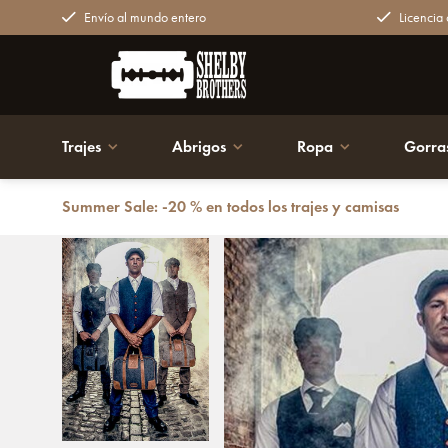
Envío al mundo entero
Licencia o
Trajes
Abrigos
Ropa
Gorra
Summer Sale: -20 % en todos los trajes y camisas
Volver atrás
John - Bolsa para portátil de tweed - Gris/Marro