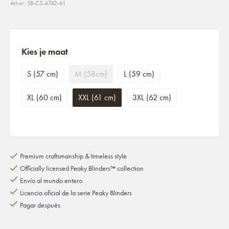
Art.nr: SB-CS-4742-61
Kies je maat
S (57 cm)
M (58cm)
L (59 cm)
XL (60 cm)
XXL (61 cm)
3XL (62 cm)
Premium craftsmanship & timeless style
Officially licensed Peaky Blinders™ collection
Envío al mundo entero
Licencia oficial de la serie Peaky Blinders
Pagar después