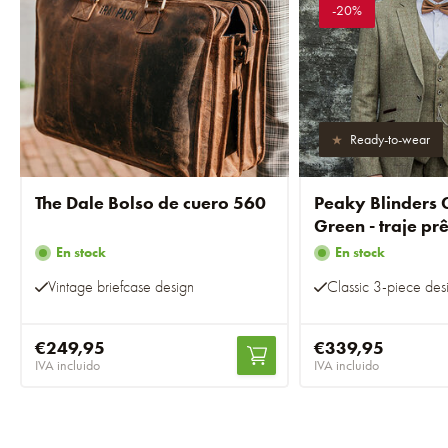
-20%
Ready-to-wear
The Dale Bolso de cuero 560
Peaky Blinders 
Green - traje pr
En stock
En stock
Vintage briefcase design
Classic 3-piece des
€249,95
€339,95
IVA incluido
IVA incluido