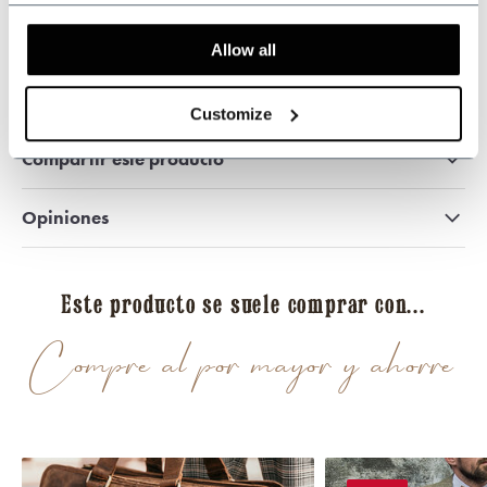
Allow all
509
customers give us a 9.3 at
Webwinkel-keurmerk
Customize
Compartir este producto
Opiniones
Este producto se suele comprar con...
Compre al por mayor y ahorre