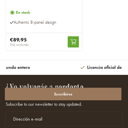
En stock
Authentic 8-panel design
€89,95
IVA incluido
l mundo entero
Licencia oficial de la
¿No volverás a perderte
promociones ni descuentos?
Suscribirse
Subscribe to our newsletter to stay updated.